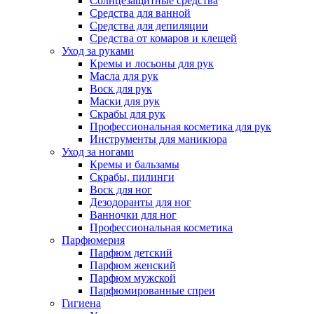
Солнцезащитные средства
Средства для ванной
Средства для депиляции
Средства от комаров и клещей
Уход за руками
Кремы и лосьоны для рук
Масла для рук
Воск для рук
Маски для рук
Скрабы для рук
Профессиональная косметика для рук
Инструменты для маникюра
Уход за ногами
Кремы и бальзамы
Скрабы, пилинги
Воск для ног
Дезодоранты для ног
Ванночки для ног
Профессиональная косметика
Парфюмерия
Парфюм детский
Парфюм женский
Парфюм мужской
Парфюмированные спреи
Гигиена