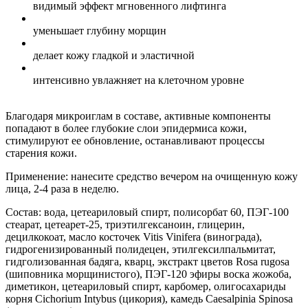
видимый эффект мгновенного лифтинга
уменьшает глубину морщин
делает кожу гладкой и эластичной
интенсивно увлажняет на клеточном уровне
Благодаря микроиглам в составе, активные компоненты
попадают в более глубокие слои эпидермиса кожи,
стимулируют ее обновление, останавливают процессы
старения кожи.
Применение: нанесите средство вечером на очищенную кожу
лица, 2-4 раза в неделю.
Состав: вода, цетеариловый спирт, полисорбат 60, ПЭГ-100
стеарат, цетеарет-25, триэтилгексаноин, глицерин,
децилкокоат, масло косточек Vitis Vinifera (винограда),
гидрогенизированный полидецен, этилгексилпальмитат,
гидголизованная бадяга, кварц, экстракт цветов Rosa rugosa
(шиповника морщинистого), ПЭГ-120 эфиры воска жожоба,
диметикон, цетеариловый спирт, карбомер, олигосахариды
корня Cichorium Intybus (цикория), камедь Caesalpinia Spinosa