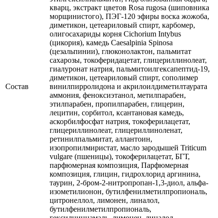
кварц, экстракт цветов Rosa rugosa (шиповника
морщинистого), ПЭГ-120 эфиры воска жожоба,
диметикон, цетеариловый спирт, карбомер,
олигосахариды корня Cichorium Intybus
(цикория), камедь Caesalpinia Spinosa
(цезальпинии), глюконолактон, пальмитат
сахарозы, токоферидацетат, глицериллинолеат,
гиалуронат натрия, пальмитоилгексапептид-19,
диметикон, цетеариловый спирт, сополимер
Состав
винилпирролидона и акрилоилдиметилтаурата
аммония, феноксиэтанол, метилпарабен,
этилпарабен, пропилпарабен, глицерин,
лецитин, сорбитол, ксантановая камедь,
аскорбилфосфат натрия, токоферилацетат,
глицериллинолеат, глицериллиноленат,
ретинилпальмитат, аллантоин,
изопропилмиристат, масло зародышей Triticum
vulgare (пшеницы), токоферилацетат, БГТ,
парфюмерная композиция, Парфюмерная
композиция, глицин, гидрохлорид аргинина,
таурин, 2-бром-2-нитропропан-1,3-диол, альфа-
изометилионон, бутилфенилметилпропиональ,
цитронеллол, лимонен, линалол,
бутилфенилметилпропиональ,
гексилциннамаль, лимонен, линалол