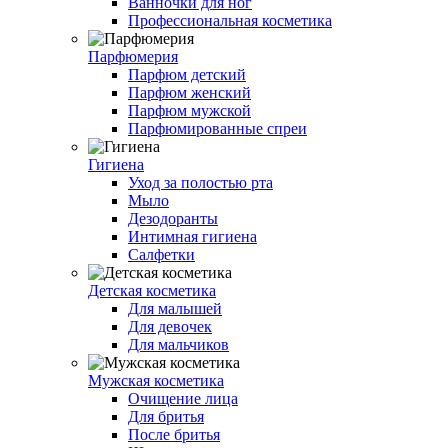
Ванночки для ног
Профессиональная косметика
Парфюмерия
Парфюм детский
Парфюм женский
Парфюм мужской
Парфюмированные спреи
Гигиена
Уход за полостью рта
Мыло
Дезодоранты
Интимная гигиена
Салфетки
Детская косметика
Для малышей
Для девочек
Для мальчиков
Мужская косметика
Очищение лица
Для бритья
После бритья