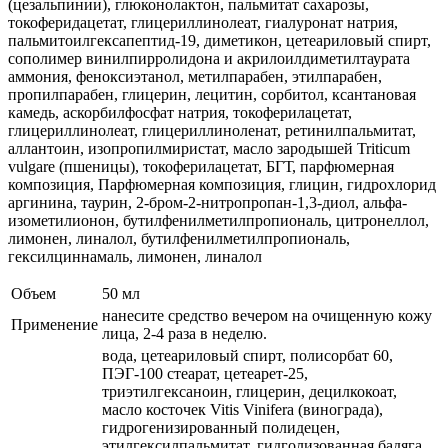
(цезальпинии), глюконолактон, пальмитат сахарозы,
токоферидацетат, глицериллинолеат, гиалуронат натрия,
пальмитоилгексапептид-19, диметикон, цетеариловый спирт,
сополимер винилпирролидона и акрилоилдиметилтаурата
аммония, феноксиэтанол, метилпарабен, этилпарабен,
пропилпарабен, глицерин, лецитин, сорбитол, ксантановая
камедь, аскорбилфосфат натрия, токоферилацетат,
глицериллинолеат, глицериллиноленат, ретинилпальмитат,
аллантоин, изопропилмиристат, масло зародышей Triticum
vulgare (пшеницы), токоферилацетат, БГТ, парфюмерная
композиция, Парфюмерная композиция, глицин, гидрохлорид
аргинина, таурин, 2-бром-2-нитропропан-1,3-диол, альфа-
изометилионон, бутилфенилметилпропиональ, цитронеллол,
лимонен, линалол, бутилфенилметилпропиональ,
гексилциннамаль, лимонен, линалол
Объем
50 мл
нанесите средство вечером на очищенную кожу
Применение
лица, 2-4 раза в неделю.
вода, цетеариловый спирт, полисорбат 60,
ПЭГ-100 стеарат, цетеарет-25,
триэтилгексаноин, глицерин, децилкокоат,
масло косточек Vitis Vinifera (винограда),
гидрогенизированный полидецен,
этилгексилпальмитат, гидголизованная бадяга,