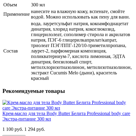
Объем
300 мл
нанесите на влажную кожу, вспеньте, смойте
Применение
водой. Можно использовать как пену для ванн.
вода, лауретсульфат натрия, кокоамфодиацетат
динатрия, хлорид натрия, кокоглюкозид,
глицерилолеат, сополимер стирола и акрилатов
натрия, ПЭГ-6 глицерилкаприлат/капрат,
триолеат ПЭГ/ППГ-120/10-триметилпропана,
Состав
лаурет-2, парфюмерная композиция,
поликватерниум-7, кислота лимонная, ЭДТА
динатрия, бензиловый спирт,
метилхлоризотиазолинон, метилизотиазолинон,
экстракт Cucumis Melo (дыни), краситель
красный
Рекомендуемые товары
Крем-масло для тела Body Butter Белита Professional body care
Экстра-питание 300 мл
1 100 руб.
1 294 руб.