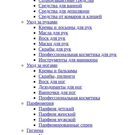
Солнцезащитные средства
Средства для ванной
Средства для депиляции
Средства от комаров и клещей
Уход за руками
Кремы и лосьоны для рук
Масла для рук
Воск для рук
Маски для рук
Скрабы для рук
Профессиональная косметика для рук
Инструменты для маникюра
Уход за ногами
Кремы и бальзамы
Скрабы, пилинги
Воск для ног
Дезодоранты для ног
Ванночки для ног
Профессиональная косметика
Парфюмерия
Парфюм детский
Парфюм женский
Парфюм мужской
Парфюмированные спреи
Гигиена