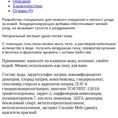
Описание
Характеристики
Отзывы (0)
Разработан специально для нежного очищения и мягкого ухода
за кожей. Кондиционирующая добавка обеспечивает мягкий
уход, не вызывает сухости и раздражения.
Натуральный экстракт дыни
питает кожу.
С помощью гель-пены можно мыть тело, а растворив небольшое
количество в воде, получить воздушную пену, превратив купание
в веселье в фруктовом аромате с нотами бабл-гам.
Применение: нанесите на влажную кожу, вспеньте, смойте
водой. Можно использовать как пену для ванн.
Состав: вода, лауретсульфат натрия, кокоамфодиацетат
динатрия, хлорид натрия, кокоглюкозид, глицерилолеат,
сополимер стирола и акрилатов натрия, ПЭГ-6
глицерилкаприлат/капрат, триолеат ПЭГ/ППГ-120/10-
триметилпропана, лаурет-2, парфюмерная композиция,
поликватерниум-7, кислота лимонная, ЭДТА динатрия,
бензиловый спирт, метилхлоризотиазолинон,
метилизотиазолинон, экстракт Cucumis Melo (дыни),
краситель красный