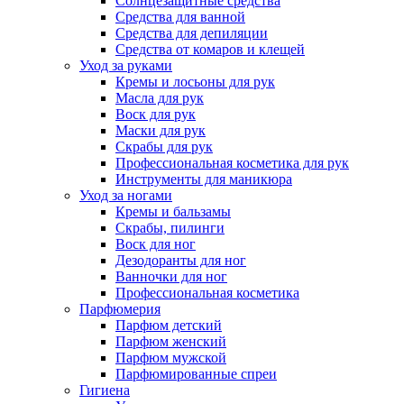
Солнцезащитные средства
Средства для ванной
Средства для депиляции
Средства от комаров и клещей
Уход за руками
Кремы и лосьоны для рук
Масла для рук
Воск для рук
Маски для рук
Скрабы для рук
Профессиональная косметика для рук
Инструменты для маникюра
Уход за ногами
Кремы и бальзамы
Скрабы, пилинги
Воск для ног
Дезодоранты для ног
Ванночки для ног
Профессиональная косметика
Парфюмерия
Парфюм детский
Парфюм женский
Парфюм мужской
Парфюмированные спреи
Гигиена