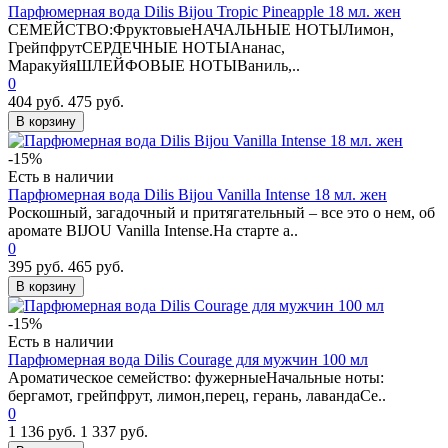
Парфюмерная вода Dilis Bijou Tropic Pineapple 18 мл. жен
СЕМЕЙСТВО:ФруктовыеНАЧАЛЬНЫЕ НОТЫЛимон,
ГрейпфрутСЕРДЕЧНЫЕ НОТЫАнанас,
МаракуйяШЛЕЙФОВЫЕ НОТЫВаниль,..
0
404 руб.
475 руб.
В корзину
-15%
Есть в наличии
Парфюмерная вода Dilis Bijou Vanilla Intense 18 мл. жен
Роскошный, загадочный и притягательный – все это о нем, об
аромате BIJOU Vanilla Intense.На старте а..
0
395 руб.
465 руб.
В корзину
-15%
Есть в наличии
Парфюмерная вода Dilis Courage для мужчин 100 мл
Ароматическое семейство: фужерныеНачальные ноты:
бергамот, грейпфрут, лимон,перец, герань, лавандаСе..
0
1 136 руб.
1 337 руб.