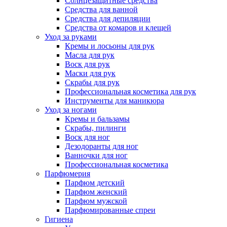
Солнцезащитные средства
Средства для ванной
Средства для депиляции
Средства от комаров и клещей
Уход за руками
Кремы и лосьоны для рук
Масла для рук
Воск для рук
Маски для рук
Скрабы для рук
Профессиональная косметика для рук
Инструменты для маникюра
Уход за ногами
Кремы и бальзамы
Скрабы, пилинги
Воск для ног
Дезодоранты для ног
Ванночки для ног
Профессиональная косметика
Парфюмерия
Парфюм детский
Парфюм женский
Парфюм мужской
Парфюмированные спреи
Гигиена