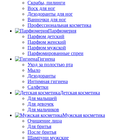
Скрабы, пилинги
Воск для ног
Дезодоранты для ног
Ванночки для ног
Профессиональная косметика
Парфюмерия
Парфюм детский
Парфюм женский
Парфюм мужской
Парфюмированные спреи
Гигиена
Уход за полостью рта
Мыло
Дезодоранты
Интимная гигиена
Салфетки
Детская косметика
Для малышей
Для девочек
Для мальчиков
Мужская косметика
Очищение лица
Для бритья
После бритья
Шампуни мужские