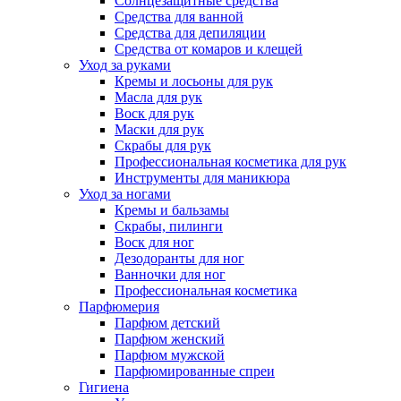
Солнцезащитные средства
Средства для ванной
Средства для депиляции
Средства от комаров и клещей
Уход за руками
Кремы и лосьоны для рук
Масла для рук
Воск для рук
Маски для рук
Скрабы для рук
Профессиональная косметика для рук
Инструменты для маникюра
Уход за ногами
Кремы и бальзамы
Скрабы, пилинги
Воск для ног
Дезодоранты для ног
Ванночки для ног
Профессиональная косметика
Парфюмерия
Парфюм детский
Парфюм женский
Парфюм мужской
Парфюмированные спреи
Гигиена