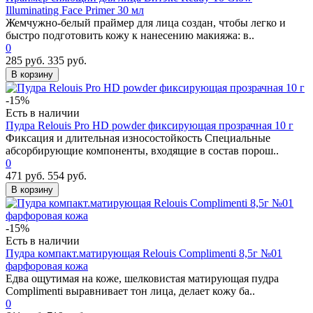
Illuminating Face Primer 30 мл
Жемчужно-белый праймер для лица создан, чтобы легко и
быстро подготовить кожу к нанесению макияжа: в..
0
285 руб.
335 руб.
В корзину
-15%
Есть в наличии
Пудра Relouis Pro HD powder фиксирующая прозрачная 10 г
Фиксация и длительная износостойкость Специальные
абсорбирующие компоненты, входящие в состав порош..
0
471 руб.
554 руб.
В корзину
-15%
Есть в наличии
Пудра компакт.матирующая Relouis Complimenti 8,5г №01
фарфоровая кожа
Едва ощутимая на коже, шелковистая матирующая пудра
Complimenti выравнивает тон лица, делает кожу ба..
0