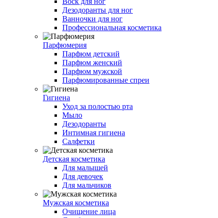
Воск для ног
Дезодоранты для ног
Ванночки для ног
Профессиональная косметика
Парфюмерия
Парфюм детский
Парфюм женский
Парфюм мужской
Парфюмированные спреи
Гигиена
Уход за полостью рта
Мыло
Дезодоранты
Интимная гигиена
Салфетки
Детская косметика
Для малышей
Для девочек
Для мальчиков
Мужская косметика
Очищение лица