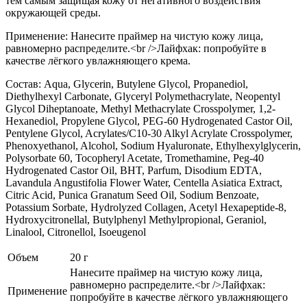
тем самым защищая кожу от негативного воздействия
окружающей среды.
Применение: Нанесите праймер на чистую кожу лица,
равномерно распределите.<br />Лайфхак: попробуйте в
качестве лёгкого увлажняющего крема.
Состав: Aqua, Glycerin, Butylene Glycol, Propanediol,
Diethylhexyl Carbonate, Glyceryl Polymethacrylate, Neopentyl
Glycol Diheptanoate, Methyl Methacrylate Crosspolymer, 1,2-
Hexanediol, Propylene Glycol, PEG-60 Hydrogenated Castor Oil,
Pentylene Glycol, Acrylates/C10-30 Alkyl Acrylate Crosspolymer,
Phenoxyethanol, Alcohol, Sodium Hyaluronate, Ethylhexylglycerin,
Polysorbate 60, Tocopheryl Acetate, Tromethamine, Peg-40
Hydrogenated Castor Oil, BHT, Parfum, Disodium EDTA,
Lavandula Angustifolia Flower Water, Centella Asiatica Extract,
Citric Acid, Punica Granatum Seed Oil, Sodium Benzoate,
Potassium Sorbate, Hydrolyzed Collagen, Acetyl Hexapeptide-8,
Hydroxycitronellal, Butylphenyl Methylpropional, Geraniol,
Linalool, Citronellol, Isoeugenol
Объем
20 г
Нанесите праймер на чистую кожу лица,
равномерно распределите.<br />Лайфхак:
Применение
попробуйте в качестве лёгкого увлажняющего