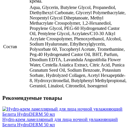
крема.
Aqua, Glycerin, Butylene Glycol, Propanediol,
Diethylhexyl Carbonate, Glyceryl Polymethacrylate,
Neopentyl Glycol Diheptanoate, Methyl
Methacrylate Crosspolymer, 1,2-Hexanediol,
Propylene Glycol, PEG-60 Hydrogenated Castor
Oil, Pentylene Glycol, Acrylates/C10-30 Alkyl
Acrylate Crosspolymer, Phenoxyethanol, Alcohol,
Sodium Hyaluronate, Ethylhexylglycerin,
Состав
Polysorbate 60, Tocopheryl Acetate, Tromethamine,
Peg-40 Hydrogenated Castor Oil, BHT, Parfum,
Disodium EDTA, Lavandula Angustifolia Flower
Water, Centella Asiatica Extract, Citric Acid, Punica
Granatum Seed Oil, Sodium Benzoate, Potassium
Sorbate, Hydrolyzed Collagen, Acetyl Hexapeptide-
8, Hydroxycitronellal, Butylphenyl Methylpropional,
Geraniol, Linalool, Citronellol, Isoeugenol
Рекомендуемые товары
Hydro-крем ламеллярный для лица ночной увлажняющий
Белита HydroDERM 50 мл