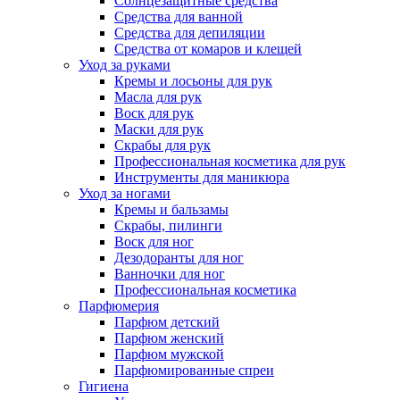
Солнцезащитные средства
Средства для ванной
Средства для депиляции
Средства от комаров и клещей
Уход за руками
Кремы и лосьоны для рук
Масла для рук
Воск для рук
Маски для рук
Скрабы для рук
Профессиональная косметика для рук
Инструменты для маникюра
Уход за ногами
Кремы и бальзамы
Скрабы, пилинги
Воск для ног
Дезодоранты для ног
Ванночки для ног
Профессиональная косметика
Парфюмерия
Парфюм детский
Парфюм женский
Парфюм мужской
Парфюмированные спреи
Гигиена