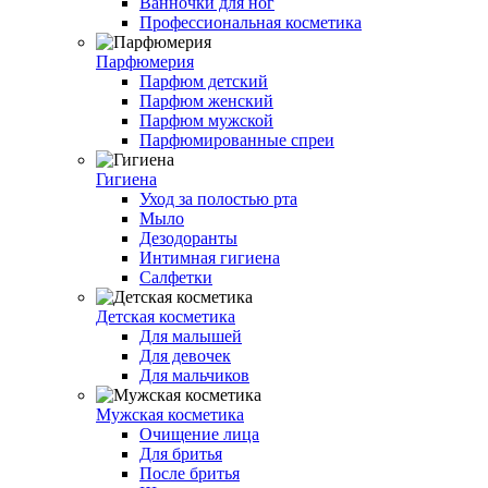
Ванночки для ног
Профессиональная косметика
Парфюмерия
Парфюм детский
Парфюм женский
Парфюм мужской
Парфюмированные спреи
Гигиена
Уход за полостью рта
Мыло
Дезодоранты
Интимная гигиена
Салфетки
Детская косметика
Для малышей
Для девочек
Для мальчиков
Мужская косметика
Очищение лица
Для бритья
После бритья