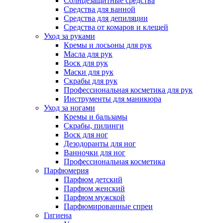
Солнцезащитные средства
Средства для ванной
Средства для депиляции
Средства от комаров и клещей
Уход за руками
Кремы и лосьоны для рук
Масла для рук
Воск для рук
Маски для рук
Скрабы для рук
Профессиональная косметика для рук
Инструменты для маникюра
Уход за ногами
Кремы и бальзамы
Скрабы, пилинги
Воск для ног
Дезодоранты для ног
Ванночки для ног
Профессиональная косметика
Парфюмерия
Парфюм детский
Парфюм женский
Парфюм мужской
Парфюмированные спреи
Гигиена