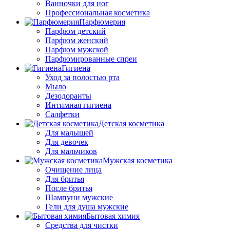
Ванночки для ног
Профессиональная косметика
Парфюмерия
Парфюм детский
Парфюм женский
Парфюм мужской
Парфюмированные спреи
Гигиена
Уход за полостью рта
Мыло
Дезодоранты
Интимная гигиена
Салфетки
Детская косметика
Для малышей
Для девочек
Для мальчиков
Мужская косметика
Очищение лица
Для бритья
После бритья
Шампуни мужские
Гели для душа мужские
Бытовая химия
Средства для чистки