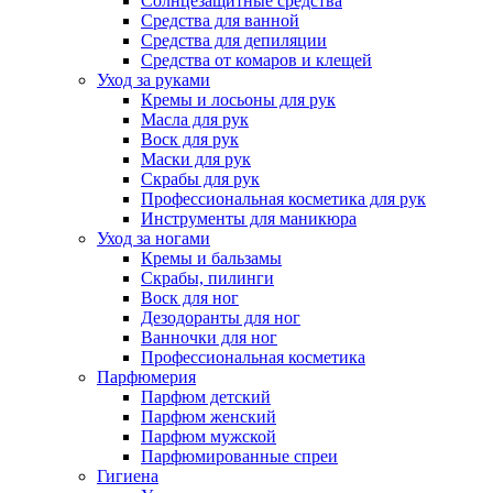
Солнцезащитные средства
Средства для ванной
Средства для депиляции
Средства от комаров и клещей
Уход за руками
Кремы и лосьоны для рук
Масла для рук
Воск для рук
Маски для рук
Скрабы для рук
Профессиональная косметика для рук
Инструменты для маникюра
Уход за ногами
Кремы и бальзамы
Скрабы, пилинги
Воск для ног
Дезодоранты для ног
Ванночки для ног
Профессиональная косметика
Парфюмерия
Парфюм детский
Парфюм женский
Парфюм мужской
Парфюмированные спреи
Гигиена