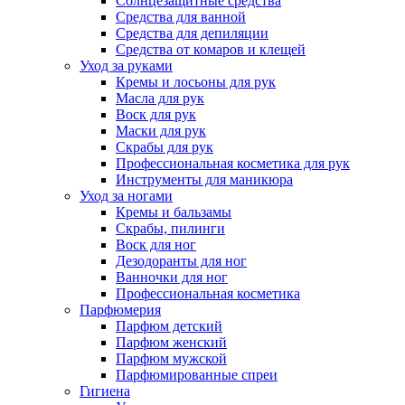
Солнцезащитные средства
Средства для ванной
Средства для депиляции
Средства от комаров и клещей
Уход за руками
Кремы и лосьоны для рук
Масла для рук
Воск для рук
Маски для рук
Скрабы для рук
Профессиональная косметика для рук
Инструменты для маникюра
Уход за ногами
Кремы и бальзамы
Скрабы, пилинги
Воск для ног
Дезодоранты для ног
Ванночки для ног
Профессиональная косметика
Парфюмерия
Парфюм детский
Парфюм женский
Парфюм мужской
Парфюмированные спреи
Гигиена