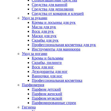
Солнцезащитные средства
Средства для ванной
Средства для депиляции
Средства от комаров и клещей
Уход за руками
Кремы и лосьоны для рук
Масла для рук
Воск для рук
Маски для рук
Скрабы для рук
Профессиональная косметика для рук
Инструменты для маникюра
Уход за ногами
Кремы и бальзамы
Скрабы, пилинги
Воск для ног
Дезодоранты для ног
Ванночки для ног
Профессиональная косметика
Парфюмерия
Парфюм детский
Парфюм женский
Парфюм мужской
Парфюмированные спреи
Гигиена