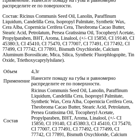
Применение: Нанесите помаду на губы и равномерно
распределите ее по поверхности.
Состав: Ricinus Communis Seed Oil, Lanolin, Paraffinum
Liquidum, Candelilla Cera, Isopropyl Palmitate, Synthetic Wax,
Cera Alba, Copernicia Cerifera Cera, Theobroma Cacao Butter,
Stearic Acid, Petrolatum, Persea Gratissima Oil, Tocopheryl Acetate,
Propylparaben, BHT, Aroma, Linalool, (+/- CI 15850, CI 19140, CI
45380:3, CI 45410, CI 75470, CI 77007, CI 77491, CI 77492, CI
77499, CI 77742, CI 77891, Bismuth Oxychloride, Calcium
Aluminum Borosilicate, Mica, Silica, Synthetic Fluorphlogopite, Tin
Oxide, Triethoxycaprylylsilane).
Объем
4,3г
Нанесите помаду на губы и равномерно
Применение
распределите ее по поверхности.
Ricinus Communis Seed Oil, Lanolin, Paraffinum
Liquidum, Candelilla Cera, Isopropyl Palmitate,
Synthetic Wax, Cera Alba, Copernicia Cerifera Cera,
Theobroma Cacao Butter, Stearic Acid, Petrolatum,
Persea Gratissima Oil, Tocopheryl Acetate,
Propylparaben, BHT, Aroma, Linalool, (+/- CI
Состав
15850, CI 19140, CI 45380:3, CI 45410, CI 75470,
CI 77007, CI 77491, CI 77492, CI 77499, CI
77742, CI 77891, Bismuth Oxychloride, Calcium