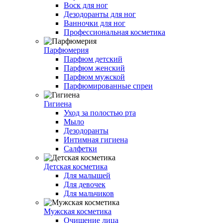
Воск для ног
Дезодоранты для ног
Ванночки для ног
Профессиональная косметика
Парфюмерия
Парфюм детский
Парфюм женский
Парфюм мужской
Парфюмированные спреи
Гигиена
Уход за полостью рта
Мыло
Дезодоранты
Интимная гигиена
Салфетки
Детская косметика
Для малышей
Для девочек
Для мальчиков
Мужская косметика
Очищение лица