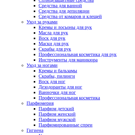
Солнцезащитные средства
Средства для ванной
Средства для депиляции
Средства от комаров и клещей
Уход за руками
Кремы и лосьоны для рук
Масла для рук
Воск для рук
Маски для рук
Скрабы для рук
Профессиональная косметика для рук
Инструменты для маникюра
Уход за ногами
Кремы и бальзамы
Скрабы, пилинги
Воск для ног
Дезодоранты для ног
Ванночки для ног
Профессиональная косметика
Парфюмерия
Парфюм детский
Парфюм женский
Парфюм мужской
Парфюмированные спреи
Гигиена