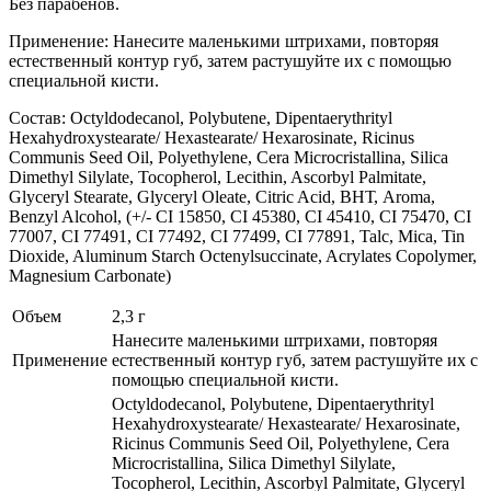
Без парабенов.
Применение: Нанесите маленькими штрихами, повторяя
естественный контур губ, затем растушуйте их с помощью
специальной кисти.
Состав: Octyldodecanol, Polybutene, Dipentaerythrityl
Hexahydroxystearate/ Hexastearate/ Hexarosinate, Ricinus
Communis Seed Oil, Polyethylene, Cera Microcristallina, Silica
Dimethyl Silylate, Tocopherol, Lecithin, Ascorbyl Palmitate,
Glyceryl Stearate, Glyceryl Oleate, Citric Acid, ВНТ, Aroma,
Benzyl Alcohol, (+/- CI 15850, CI 45380, CI 45410, CI 75470, CI
77007, CI 77491, CI 77492, CI 77499, CI 77891, Talc, Mica, Tin
Dioxide, Aluminum Starch Octenylsuccinate, Acrylates Copolymer,
Magnesium Carbonate)
Объем
2,3 г
Нанесите маленькими штрихами, повторяя
Применение
естественный контур губ, затем растушуйте их с
помощью специальной кисти.
Octyldodecanol, Polybutene, Dipentaerythrityl
Hexahydroxystearate/ Hexastearate/ Hexarosinate,
Ricinus Communis Seed Oil, Polyethylene, Cera
Microcristallina, Silica Dimethyl Silylate,
Tocopherol, Lecithin, Ascorbyl Palmitate, Glyceryl