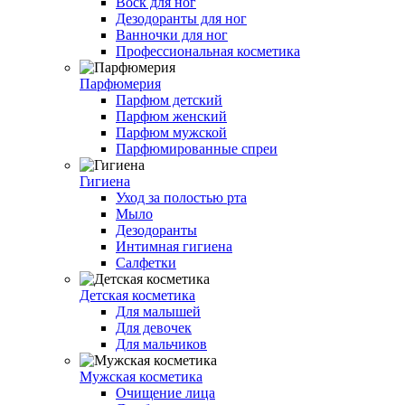
Воск для ног
Дезодоранты для ног
Ванночки для ног
Профессиональная косметика
Парфюмерия
Парфюм детский
Парфюм женский
Парфюм мужской
Парфюмированные спреи
Гигиена
Уход за полостью рта
Мыло
Дезодоранты
Интимная гигиена
Салфетки
Детская косметика
Для малышей
Для девочек
Для мальчиков
Мужская косметика
Очищение лица