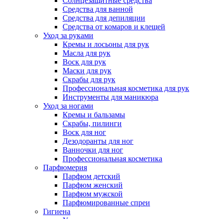
Солнцезащитные средства
Средства для ванной
Средства для депиляции
Средства от комаров и клещей
Уход за руками
Кремы и лосьоны для рук
Масла для рук
Воск для рук
Маски для рук
Скрабы для рук
Профессиональная косметика для рук
Инструменты для маникюра
Уход за ногами
Кремы и бальзамы
Скрабы, пилинги
Воск для ног
Дезодоранты для ног
Ванночки для ног
Профессиональная косметика
Парфюмерия
Парфюм детский
Парфюм женский
Парфюм мужской
Парфюмированные спреи
Гигиена