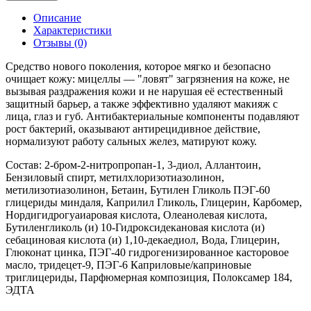
Описание
Характеристики
Отзывы (0)
Средство нового поколения, которое мягко и безопасно
очищает кожу: мицеллы — "ловят" загрязнения на коже, не
вызывая раздражения кожи и не нарушая её естественный
защитный барьер, а также эффективно удаляют макияж с
лица, глаз и губ. Антибактериальные компоненты подавляют
рост бактерий, оказывают антирецидивное действие,
нормализуют работу сальных желез, матируют кожу.
Состав: 2-бром-2-нитропропан-1, 3-диол, Аллантоин,
Бензиловый спирт, метилхлоризотиазолинон,
метилизотиазолинон, Бетаин, Бутилен Гликоль ПЭГ-60
глицериды миндаля, Каприлил Гликоль, Глицерин, Карбомер,
Нордигидрогуаиаровая кислота, Олеанолевая кислота,
Бутиленгликоль (и) 10-Гидроксидекановая кислота (и)
себациновая кислота (и) 1,10-декаедиол, Вода, Глицерин,
Глюконат цинка, ПЭГ-40 гидрогенизированное касторовое
масло, тридецет-9, ПЭГ-6 Каприловые/каприновые
триглицериды, Парфюмерная композиция, Полоксамер 184,
ЭДТА