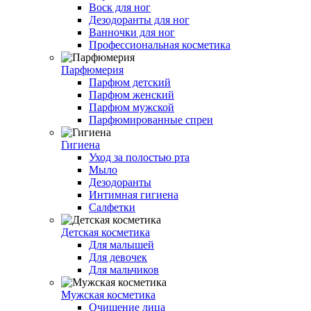
Воск для ног
Дезодоранты для ног
Ванночки для ног
Профессиональная косметика
Парфюмерия
Парфюм детский
Парфюм женский
Парфюм мужской
Парфюмированные спреи
Гигиена
Уход за полостью рта
Мыло
Дезодоранты
Интимная гигиена
Салфетки
Детская косметика
Для малышей
Для девочек
Для мальчиков
Мужская косметика
Очищение лица