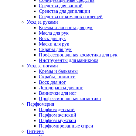
Солнцезащитные средства
Средства для ванной
Средства для депиляции
Средства от комаров и клещей
Уход за руками
Кремы и лосьоны для рук
Масла для рук
Воск для рук
Маски для рук
Скрабы для рук
Профессиональная косметика для рук
Инструменты для маникюра
Уход за ногами
Кремы и бальзамы
Скрабы, пилинги
Воск для ног
Дезодоранты для ног
Ванночки для ног
Профессиональная косметика
Парфюмерия
Парфюм детский
Парфюм женский
Парфюм мужской
Парфюмированные спреи
Гигиена