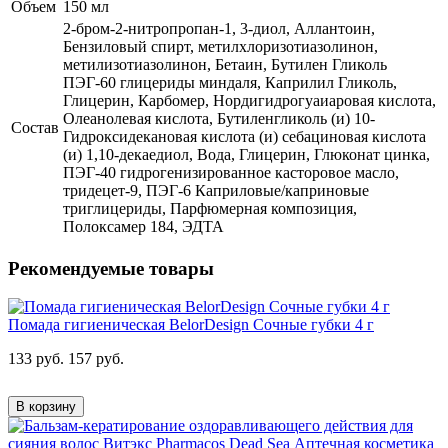
Объем
150 мл
2-бром-2-нитропропан-1, 3-диол, Аллантоин,
Бензиловый спирт, метилхлоризотиазолинон,
метилизотиазолинон, Бетаин, Бутилен Гликоль
ПЭГ-60 глицериды миндаля, Каприлил Гликоль,
Глицерин, Карбомер, Нордигидрогуаиаровая кислота,
Олеанолевая кислота, Бутиленгликоль (и) 10-
Состав
Гидроксидекановая кислота (и) себациновая кислота
(и) 1,10-декаедиол, Вода, Глицерин, Глюконат цинка,
ПЭГ-40 гидрогенизированное касторовое масло,
тридецет-9, ПЭГ-6 Каприловые/каприновые
триглицериды, Парфюмерная композиция,
Полоксамер 184, ЭДТА
Рекомендуемые товары
Помада гигиеническая BelorDesign Сочные губки 4 г
133 руб.
157 руб.
В корзину