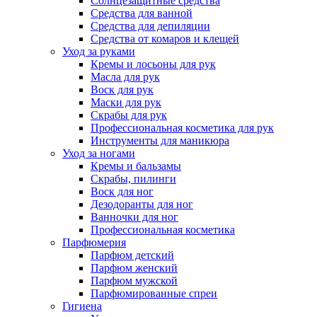
Солнцезащитные средства
Средства для ванной
Средства для депиляции
Средства от комаров и клещей
Уход за руками
Кремы и лосьоны для рук
Масла для рук
Воск для рук
Маски для рук
Скрабы для рук
Профессиональная косметика для рук
Инструменты для маникюра
Уход за ногами
Кремы и бальзамы
Скрабы, пилинги
Воск для ног
Дезодоранты для ног
Ванночки для ног
Профессиональная косметика
Парфюмерия
Парфюм детский
Парфюм женский
Парфюм мужской
Парфюмированные спреи
Гигиена