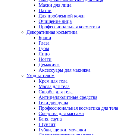
Маски для лица
Патчи
Для проблемной кожи
Очищение лица
Профессиональная косметика
Декоративная косметика
Брови
Глаза
Губы
Лицо
Ногти
Демакияж
Аксессуары для макияжа
Уход за телом
Крем для тела
Масла для тела
Скрабы для тела
Антицеллюлитные средства
Гели для душа
Профессиональная косметика для тела
Средства для массажа
Баня, сауна
Шунгит
Губки, щетки, мочалки