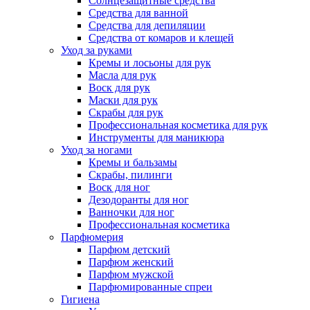
Солнцезащитные средства
Средства для ванной
Средства для депиляции
Средства от комаров и клещей
Уход за руками
Кремы и лосьоны для рук
Масла для рук
Воск для рук
Маски для рук
Скрабы для рук
Профессиональная косметика для рук
Инструменты для маникюра
Уход за ногами
Кремы и бальзамы
Скрабы, пилинги
Воск для ног
Дезодоранты для ног
Ванночки для ног
Профессиональная косметика
Парфюмерия
Парфюм детский
Парфюм женский
Парфюм мужской
Парфюмированные спреи
Гигиена