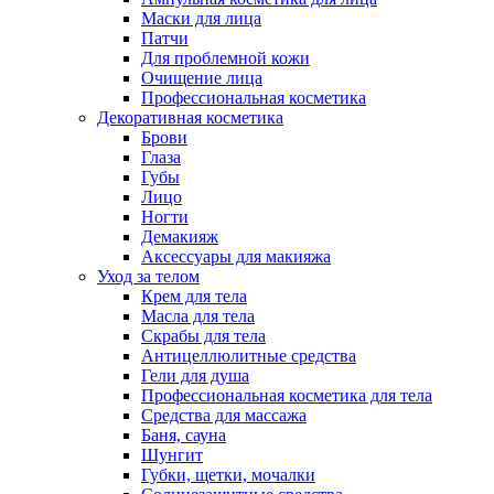
Маски для лица
Патчи
Для проблемной кожи
Очищение лица
Профессиональная косметика
Декоративная косметика
Брови
Глаза
Губы
Лицо
Ногти
Демакияж
Аксессуары для макияжа
Уход за телом
Крем для тела
Масла для тела
Скрабы для тела
Антицеллюлитные средства
Гели для душа
Профессиональная косметика для тела
Средства для массажа
Баня, сауна
Шунгит
Губки, щетки, мочалки