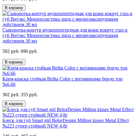
В корзину
Сыворотка-контур мультипептидная для кожи вокруг глаз и
губ Витэкс Микропластика лица с миорелаксирующим
действием 30 мл
592 руб.
696 руб.
В корзину
Крем-краска стойкая Belita Сolor с витаминами бордо тон
№6.66
302 руб.
355 руб.
В корзину
Блеск для губ Smart girl BelorDesign Million kisses Metal Effect
№223 супер стойкий NEW 4,8г