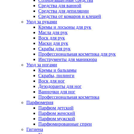
Солнцезащитные средства
Средства для ванной
Средства для депиляции
Средства от комаров и клещей
Уход за руками
Кремы и лосьоны для рук
Масла для рук
Воск для рук
Маски для рук
Скрабы для рук
Профессиональная косметика для рук
Инструменты для маникюра
Уход за ногами
Кремы и бальзамы
Скрабы, пилинги
Воск для ног
Дезодоранты для ног
Ванночки для ног
Профессиональная косметика
Парфюмерия
Парфюм детский
Парфюм женский
Парфюм мужской
Парфюмированные спреи
Гигиена