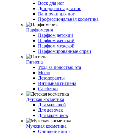
Воск для ног
Дезодоранты для ног
Ванночки для ног
Профессиональная косметика
Парфюмерия
Парфюм детский
Парфюм женский
Парфюм мужской
Парфюмированные спреи
Гигиена
Уход за полостью рта
Мыло
Дезодоранты
Интимная гигиена
Салфетки
Детская косметика
Для малышей
Для девочек
Для мальчиков
Мужская косметика
Очищение лица