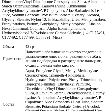
Dimethicone/Vinyl Dimethicone Crosspolymer, Silica, Aluminum
Starch Octenylsuccinate, Lauroyl Lysine, Ammonium
Acryloyldimethyltaurate/VP Copolymer, Aloe Barbadensis Leaf
Juice, Sodium Benzoate, Potassium Sorbate, Cetearyl Alcohol,
Glyceryl Stearate, Nylon-12, Imidazolidinyl Urea, Methylparaben,
Propylparaben, Parfum, Butylphenyl Methylpropional, Linalool,
Hexyl Сinnamal, Coumarin, Alpha-Isomethyl Ionone,
Hydroxyisohexyl 3-Cyclohexene Carboxaldehyde, (+/- CI 77491,
CI 77492, CI 77499, CI 77891, Mica)
Объем
42 гр
Нанесите небольшое количество средства на
увлажненное лицо по направлению от лба к
Применение
линии подбородка и распределите пальцами,
сухим спонжем либо кистью.
Aqua, Propylene Glycol, Methyl Methacrylate
Crosspolymer, Trilaureth-4 Phosphate,
Hydrogenated Polydecene, Phenyl Trimethicone,
Isopropyl Palmitate, Ethylhexyl Palmitate,
Dimethicone/Vinyl Dimethicone Crosspolymer,
Silica, Aluminum Starch Octenylsuccinate, Lauroyl
Lysine, Ammonium Acryloyldimethyltaurate/VP
Copolymer, Aloe Barbadensis Leaf Juice, Sodium
Состав
Benzoate, Potassium Sorbate, Cetearyl Alcohol,
Glyceryl Stearate, Nylon-12, Imidazolidinyl Urea,