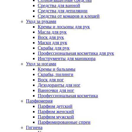
Солнцезащитные средства
Средства для ванной
Средства для депиляции
Средства от комаров и клещей
Уход за руками
Кремы и лосьоны для рук
Масла для рук
Воск для рук
Маски для рук
Скрабы для рук
Профессиональная косметика для рук
Инструменты для маникюра
Уход за ногами
Кремы и бальзамы
Скрабы, пилинги
Воск для ног
Дезодоранты для ног
Ванночки для ног
Профессиональная косметика
Парфюмерия
Парфюм детский
Парфюм женский
Парфюм мужской
Парфюмированные спреи
Гигиена