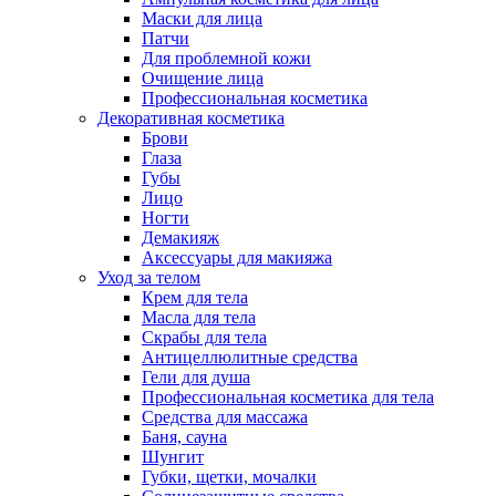
Маски для лица
Патчи
Для проблемной кожи
Очищение лица
Профессиональная косметика
Декоративная косметика
Брови
Глаза
Губы
Лицо
Ногти
Демакияж
Аксессуары для макияжа
Уход за телом
Крем для тела
Масла для тела
Скрабы для тела
Антицеллюлитные средства
Гели для душа
Профессиональная косметика для тела
Средства для массажа
Баня, сауна
Шунгит
Губки, щетки, мочалки