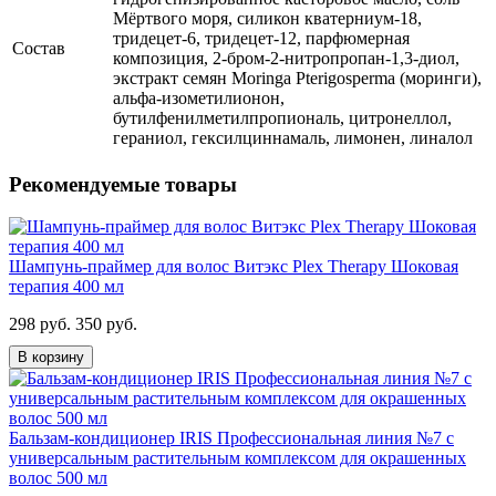
Мёртвого моря, силикон кватерниум-18,
тридецет-6, тридецет-12, парфюмерная
Состав
композиция, 2-бром-2-нитропропан-1,3-диол,
экстракт семян Moringa Pterigosperma (моринги),
альфа-изометилионон,
бутилфенилметилпропиональ, цитронеллол,
гераниол, гексилциннамаль, лимонен, линалол
Рекомендуемые товары
Шампунь-праймер для волос Витэкс Plex Therapy Шоковая
терапия 400 мл
298 руб.
350 руб.
В корзину
Бальзам-кондиционер IRIS Профессиональная линия №7 с
универсальным растительным комплексом для окрашенных
волос 500 мл