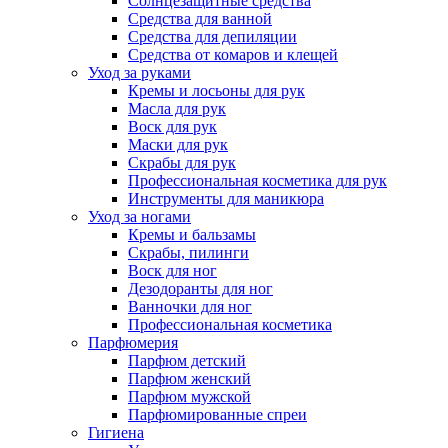
Солнцезащитные средства
Средства для ванной
Средства для депиляции
Средства от комаров и клещей
Уход за руками
Кремы и лосьоны для рук
Масла для рук
Воск для рук
Маски для рук
Скрабы для рук
Профессиональная косметика для рук
Инструменты для маникюра
Уход за ногами
Кремы и бальзамы
Скрабы, пилинги
Воск для ног
Дезодоранты для ног
Ванночки для ног
Профессиональная косметика
Парфюмерия
Парфюм детский
Парфюм женский
Парфюм мужской
Парфюмированные спреи
Гигиена