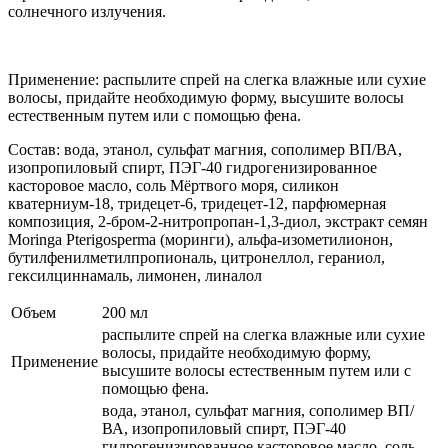
солнечного излучения.
Применение: распылите спрей на слегка влажные или сухие
волосы, придайте необходимую форму, высушите волосы
естественным путем или с помощью фена.
Состав: вода, этанол, сульфат магния, cополимер ВП/ВА,
изопропиловый спирт, ПЭГ-40 гидрогенизированное
касторовое масло, соль Мёртвого моря, силикон
кватерниум-18, тридецет-6, тридецет-12, парфюмерная
композиция, 2-бром-2-нитропропан-1,3-диол, экстракт семян
Moringa Pterigosperma (моринги), альфа-изометилионон,
бутилфенилметилпропиональ, цитронеллол, гераниол,
гексилциннамаль, лимонен, линалол
Объем
200 мл
распылите спрей на слегка влажные или сухие
волосы, придайте необходимую форму,
Применение
высушите волосы естественным путем или с
помощью фена.
вода, этанол, сульфат магния, cополимер ВП/
ВА, изопропиловый спирт, ПЭГ-40
гидрогенизированное касторовое масло, соль