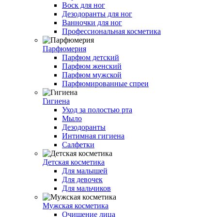
Воск для ног
Дезодоранты для ног
Ванночки для ног
Профессиональная косметика
Парфюмерия
Парфюм детский
Парфюм женский
Парфюм мужской
Парфюмированные спреи
Гигиена
Уход за полостью рта
Мыло
Дезодоранты
Интимная гигиена
Салфетки
Детская косметика
Для малышей
Для девочек
Для мальчиков
Мужская косметика
Очищение лица