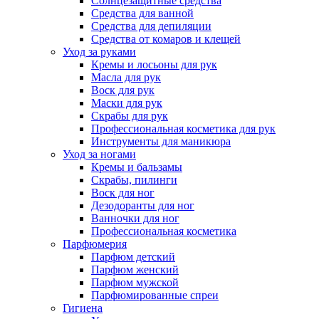
Солнцезащитные средства
Средства для ванной
Средства для депиляции
Средства от комаров и клещей
Уход за руками
Кремы и лосьоны для рук
Масла для рук
Воск для рук
Маски для рук
Скрабы для рук
Профессиональная косметика для рук
Инструменты для маникюра
Уход за ногами
Кремы и бальзамы
Скрабы, пилинги
Воск для ног
Дезодоранты для ног
Ванночки для ног
Профессиональная косметика
Парфюмерия
Парфюм детский
Парфюм женский
Парфюм мужской
Парфюмированные спреи
Гигиена