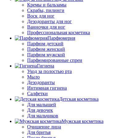
Кремы и бальзамы
Скрабы, пилинги
Воск для ног
Дезодоранты для ног
Ванночки для ног
Профессиональная косметика
Парфюмерия
Парфюм детский
Парфюм женский
Парфюм мужской
Парфюмированные спреи
Гигиена
Уход за полостью рта
Мыло
Дезодоранты
Интимная гигиена
Салфетки
Детская косметика
Для малышей
Для девочек
Для мальчиков
Мужская косметика
Очищение лица
Для бритья
После бритья