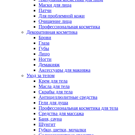
Маски для лица
Патчи
Для проблемной кожи
Очищение лица
Профессиональная косметика
Декоративная косметика
Брови
Глаза
Губы
Лицо
Ногти
Демакияж
Аксессуары для макияжа
Уход за телом
Крем для тела
Масла для тела
Скрабы для тела
Антицеллюлитные средства
Гели для душа
Профессиональная косметика для тела
Средства для массажа
Баня, сауна
Шунгит
Губки, щетки, мочалки