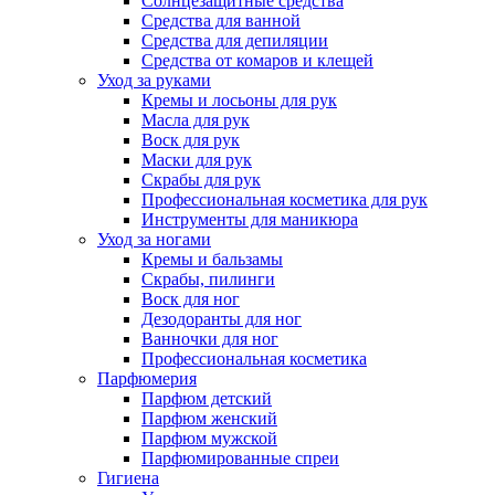
Солнцезащитные средства
Средства для ванной
Средства для депиляции
Средства от комаров и клещей
Уход за руками
Кремы и лосьоны для рук
Масла для рук
Воск для рук
Маски для рук
Скрабы для рук
Профессиональная косметика для рук
Инструменты для маникюра
Уход за ногами
Кремы и бальзамы
Скрабы, пилинги
Воск для ног
Дезодоранты для ног
Ванночки для ног
Профессиональная косметика
Парфюмерия
Парфюм детский
Парфюм женский
Парфюм мужской
Парфюмированные спреи
Гигиена