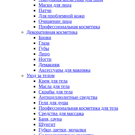
Маски для лица
Патчи
Для проблемной кожи
Очищение лица
Профессиональная косметика
Декоративная косметика
Брови
Глаза
Губы
Лицо
Ногти
Демакияж
Аксессуары для макияжа
Уход за телом
Крем для тела
Масла для тела
Скрабы для тела
Антицеллюлитные средства
Гели для душа
Профессиональная косметика для тела
Средства для массажа
Баня, сауна
Шунгит
Губки, щетки, мочалки