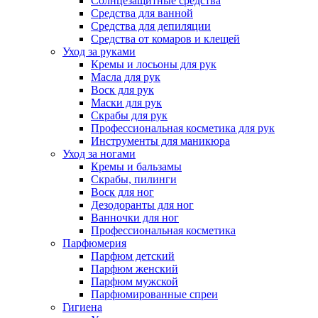
Солнцезащитные средства
Средства для ванной
Средства для депиляции
Средства от комаров и клещей
Уход за руками
Кремы и лосьоны для рук
Масла для рук
Воск для рук
Маски для рук
Скрабы для рук
Профессиональная косметика для рук
Инструменты для маникюра
Уход за ногами
Кремы и бальзамы
Скрабы, пилинги
Воск для ног
Дезодоранты для ног
Ванночки для ног
Профессиональная косметика
Парфюмерия
Парфюм детский
Парфюм женский
Парфюм мужской
Парфюмированные спреи
Гигиена