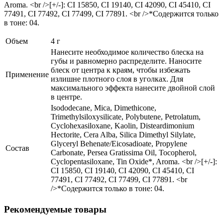
Aroma. <br />[+/-]: CI 15850, CI 19140, CI 42090, CI 45410, CI
77491, CI 77492, CI 77499, CI 77891. <br />*Содержится только
в тоне: 04.
Объем
4 г
Нанесите необходимое количество блеска на
губы и равномерно распределите. Наносите
блеск от центра к краям, чтобы избежать
Применение
излишне плотного слоя в уголках. Для
максимального эффекта нанесите двойной слой
в центре.
Isododecane, Mica, Dimethicone,
Trimethylsiloxysilicate, Polybutene, Petrolatum,
Cyclohexasiloxane, Kaolin, Disteardimonium
Hectorite, Cera Alba, Silica Dimethyl Silylate,
Glyceryl Behenate/Eicosadioate, Propylene
Состав
Carbonate, Persea Gratissima Oil, Tocopherol,
Cyclopentasiloxane, Tin Oxide*, Aroma. <br />[+/-]:
CI 15850, CI 19140, CI 42090, CI 45410, CI
77491, CI 77492, CI 77499, CI 77891. <br
/>*Содержится только в тоне: 04.
Рекомендуемые товары