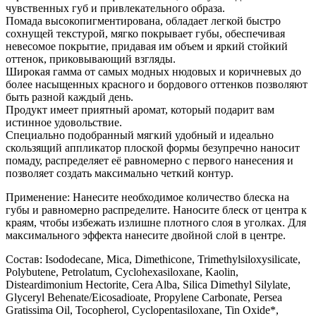
чувственных губ и привлекательного образа.
Помада высокопигментирована, обладает легкой быстро
сохнущей текстурой, мягко покрывает губы, обеспечивая
невесомое покрытие, придавая им объем и яркий стойкий
оттенок, приковывающий взгляды.
Широкая гамма от самых модных нюдовых и коричневых до
более насыщенных красного и бордового оттенков позволяют
быть разной каждый день.
Продукт имеет приятный аромат, который подарит вам
истинное удовольствие.
Специально подобранный мягкий удобный и идеально
скользящий аппликатор плоской формы безупречно наносит
помаду, распределяет её равномерно с первого нанесения и
позволяет создать максимально четкий контур.
Применение: Нанесите необходимое количество блеска на
губы и равномерно распределите. Наносите блеск от центра к
краям, чтобы избежать излишне плотного слоя в уголках. Для
максимального эффекта нанесите двойной слой в центре.
Состав: Isododecane, Mica, Dimethicone, Trimethylsiloxysilicate,
Polybutene, Petrolatum, Cyclohexasiloxane, Kaolin,
Disteardimonium Hectorite, Cera Alba, Silica Dimethyl Silylate,
Glyceryl Behenate/Eicosadioate, Propylene Carbonate, Persea
Gratissima Oil, Tocopherol, Cyclopentasiloxane, Tin Oxide*,