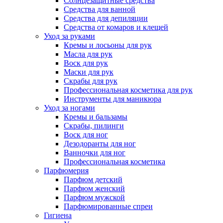
Солнцезащитные средства
Средства для ванной
Средства для депиляции
Средства от комаров и клещей
Уход за руками
Кремы и лосьоны для рук
Масла для рук
Воск для рук
Маски для рук
Скрабы для рук
Профессиональная косметика для рук
Инструменты для маникюра
Уход за ногами
Кремы и бальзамы
Скрабы, пилинги
Воск для ног
Дезодоранты для ног
Ванночки для ног
Профессиональная косметика
Парфюмерия
Парфюм детский
Парфюм женский
Парфюм мужской
Парфюмированные спреи
Гигиена