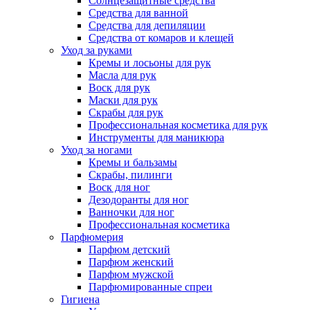
Солнцезащитные средства
Средства для ванной
Средства для депиляции
Средства от комаров и клещей
Уход за руками
Кремы и лосьоны для рук
Масла для рук
Воск для рук
Маски для рук
Скрабы для рук
Профессиональная косметика для рук
Инструменты для маникюра
Уход за ногами
Кремы и бальзамы
Скрабы, пилинги
Воск для ног
Дезодоранты для ног
Ванночки для ног
Профессиональная косметика
Парфюмерия
Парфюм детский
Парфюм женский
Парфюм мужской
Парфюмированные спреи
Гигиена