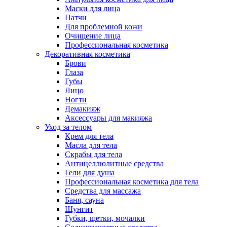
Маски для лица
Патчи
Для проблемной кожи
Очищение лица
Профессиональная косметика
Декоративная косметика
Брови
Глаза
Губы
Лицо
Ногти
Демакияж
Аксессуары для макияжа
Уход за телом
Крем для тела
Масла для тела
Скрабы для тела
Антицеллюлитные средства
Гели для душа
Профессиональная косметика для тела
Средства для массажа
Баня, сауна
Шунгит
Губки, щетки, мочалки