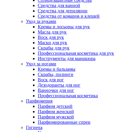
Солнцезащитные средства
Средства для ванной
Средства для депиляции
Средства от комаров и клещей
Уход за руками
Кремы и лосьоны для рук
Масла для рук
Воск для рук
Маски для рук
Скрабы для рук
Профессиональная косметика для рук
Инструменты для маникюра
Уход за ногами
Кремы и бальзамы
Скрабы, пилинги
Воск для ног
Дезодоранты для ног
Ванночки для ног
Профессиональная косметика
Парфюмерия
Парфюм детский
Парфюм женский
Парфюм мужской
Парфюмированные спреи
Гигиена