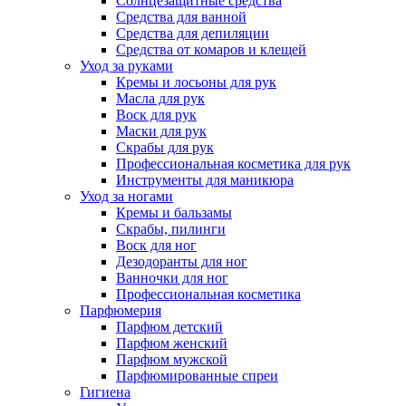
Солнцезащитные средства
Средства для ванной
Средства для депиляции
Средства от комаров и клещей
Уход за руками
Кремы и лосьоны для рук
Масла для рук
Воск для рук
Маски для рук
Скрабы для рук
Профессиональная косметика для рук
Инструменты для маникюра
Уход за ногами
Кремы и бальзамы
Скрабы, пилинги
Воск для ног
Дезодоранты для ног
Ванночки для ног
Профессиональная косметика
Парфюмерия
Парфюм детский
Парфюм женский
Парфюм мужской
Парфюмированные спреи
Гигиена