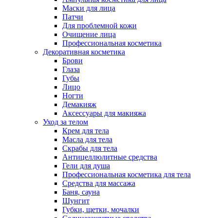
Маски для лица
Патчи
Для проблемной кожи
Очищение лица
Профессиональная косметика
Декоративная косметика
Брови
Глаза
Губы
Лицо
Ногти
Демакияж
Аксессуары для макияжа
Уход за телом
Крем для тела
Масла для тела
Скрабы для тела
Антицеллюлитные средства
Гели для душа
Профессиональная косметика для тела
Средства для массажа
Баня, сауна
Шунгит
Губки, щетки, мочалки