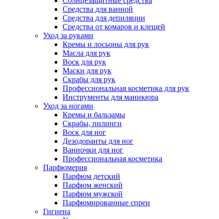
Солнцезащитные средства
Средства для ванной
Средства для депиляции
Средства от комаров и клещей
Уход за руками
Кремы и лосьоны для рук
Масла для рук
Воск для рук
Маски для рук
Скрабы для рук
Профессиональная косметика для рук
Инструменты для маникюра
Уход за ногами
Кремы и бальзамы
Скрабы, пилинги
Воск для ног
Дезодоранты для ног
Ванночки для ног
Профессиональная косметика
Парфюмерия
Парфюм детский
Парфюм женский
Парфюм мужской
Парфюмированные спреи
Гигиена