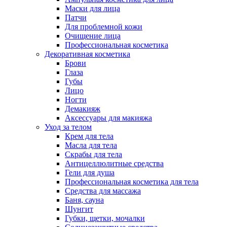
Маски для лица
Патчи
Для проблемной кожи
Очищение лица
Профессиональная косметика
Декоративная косметика
Брови
Глаза
Губы
Лицо
Ногти
Демакияж
Аксессуары для макияжа
Уход за телом
Крем для тела
Масла для тела
Скрабы для тела
Антицеллюлитные средства
Гели для душа
Профессиональная косметика для тела
Средства для массажа
Баня, сауна
Шунгит
Губки, щетки, мочалки