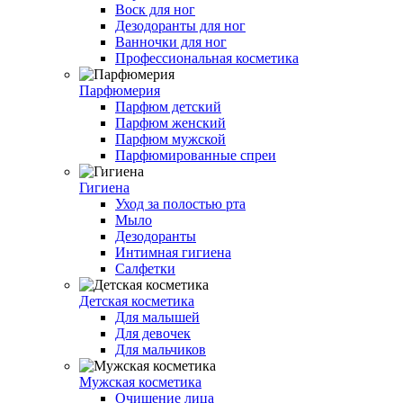
Воск для ног
Дезодоранты для ног
Ванночки для ног
Профессиональная косметика
Парфюмерия
Парфюм детский
Парфюм женский
Парфюм мужской
Парфюмированные спреи
Гигиена
Уход за полостью рта
Мыло
Дезодоранты
Интимная гигиена
Салфетки
Детская косметика
Для малышей
Для девочек
Для мальчиков
Мужская косметика
Очищение лица