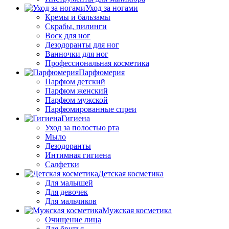
Уход за ногами
Кремы и бальзамы
Скрабы, пилинги
Воск для ног
Дезодоранты для ног
Ванночки для ног
Профессиональная косметика
Парфюмерия
Парфюм детский
Парфюм женский
Парфюм мужской
Парфюмированные спреи
Гигиена
Уход за полостью рта
Мыло
Дезодоранты
Интимная гигиена
Салфетки
Детская косметика
Для малышей
Для девочек
Для мальчиков
Мужская косметика
Очищение лица
Для бритья