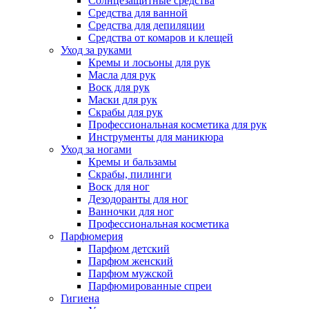
Солнцезащитные средства
Средства для ванной
Средства для депиляции
Средства от комаров и клещей
Уход за руками
Кремы и лосьоны для рук
Масла для рук
Воск для рук
Маски для рук
Скрабы для рук
Профессиональная косметика для рук
Инструменты для маникюра
Уход за ногами
Кремы и бальзамы
Скрабы, пилинги
Воск для ног
Дезодоранты для ног
Ванночки для ног
Профессиональная косметика
Парфюмерия
Парфюм детский
Парфюм женский
Парфюм мужской
Парфюмированные спреи
Гигиена