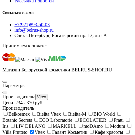
Рассылка новостей
Связаться с нами
+7(921)893-50-03
info@belrus-shop.ru
Санкт-Петербург, Богатырский пр. 13, лит А
Принимаем к оплате:
Магазин Белорусской косметики BELRUS-SHOP.RU
Параметры
Производитель:
Vitex
Цена
234
-
370
руб.
Производитель
Belkosmex
Bielita Vitex
Bielita-M
BIO World
Botanic Secrets
ECO Laboratorie
ECОLATIER
Fratti
Iris
LIV DELANO
MARKELL
moDAmo
Modum
Villa Frutteto
Vitex
Галант Косметик
Кафе красоты