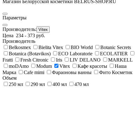
Магазин Белорусской косметики BELRUS-SHOP.RU
Параметры
Производитель:
Vitex
Цена
234
-
373
руб.
Производитель
Belkosmex
Bielita Vitex
BIO World
Botanic Secrets
Botanica (Botavikos)
ECO Laboratorie
ECОLATIER
Fratti
Fresh Citronic
Iris
LIV DELANO
MARKELL
moDAmo
Modum
Vitex
Кафе красоты
Наша
Марка
Сafe mimi
Фараоновы ванны
Фито Косметик
Объем
250 мл
290 мл
400 мл
470 мл