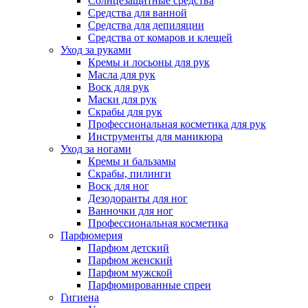
Солнцезащитные средства
Средства для ванной
Средства для депиляции
Средства от комаров и клещей
Уход за руками
Кремы и лосьоны для рук
Масла для рук
Воск для рук
Маски для рук
Скрабы для рук
Профессиональная косметика для рук
Инструменты для маникюра
Уход за ногами
Кремы и бальзамы
Скрабы, пилинги
Воск для ног
Дезодоранты для ног
Ванночки для ног
Профессиональная косметика
Парфюмерия
Парфюм детский
Парфюм женский
Парфюм мужской
Парфюмированные спреи
Гигиена