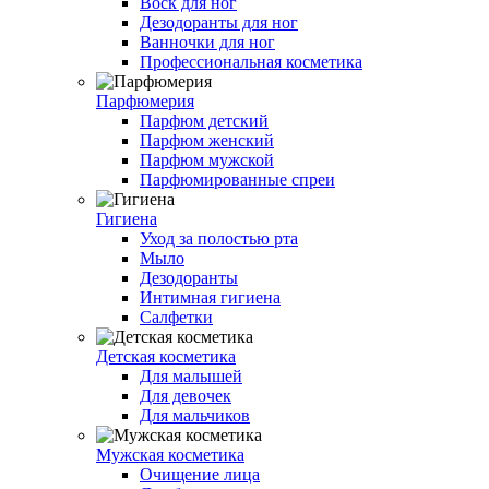
Воск для ног
Дезодоранты для ног
Ванночки для ног
Профессиональная косметика
Парфюмерия
Парфюм детский
Парфюм женский
Парфюм мужской
Парфюмированные спреи
Гигиена
Уход за полостью рта
Мыло
Дезодоранты
Интимная гигиена
Салфетки
Детская косметика
Для малышей
Для девочек
Для мальчиков
Мужская косметика
Очищение лица