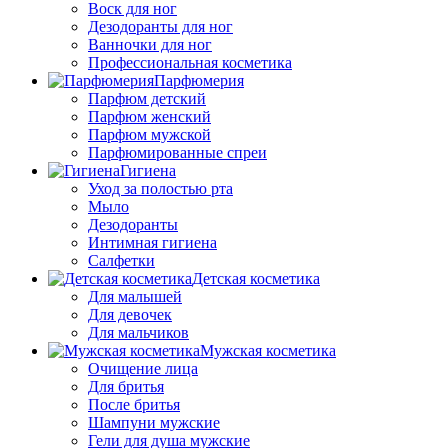
Воск для ног
Дезодоранты для ног
Ванночки для ног
Профессиональная косметика
Парфюмерия
Парфюм детский
Парфюм женский
Парфюм мужской
Парфюмированные спреи
Гигиена
Уход за полостью рта
Мыло
Дезодоранты
Интимная гигиена
Салфетки
Детская косметика
Для малышей
Для девочек
Для мальчиков
Мужская косметика
Очищение лица
Для бритья
После бритья
Шампуни мужские
Гели для душа мужские