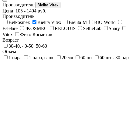
Производитель:
Bielita Vitex
Цена
105
-
1404
руб.
Производитель
Belkosmex
Bielita Vitex
Bielita-M
BIO World
Estelare
JKOSMEC
RELOUIS
SelfieLab
Shary
Vitex
Фито Косметик
Возраст
30-40, 40-50, 50-60
Объем
1 пара
1 пара, саше
20 мл
60 шт
60 шт - 30 пар