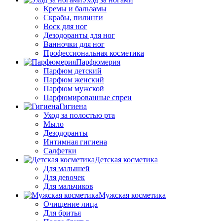
Кремы и бальзамы
Скрабы, пилинги
Воск для ног
Дезодоранты для ног
Ванночки для ног
Профессиональная косметика
Парфюмерия
Парфюм детский
Парфюм женский
Парфюм мужской
Парфюмированные спреи
Гигиена
Уход за полостью рта
Мыло
Дезодоранты
Интимная гигиена
Салфетки
Детская косметика
Для малышей
Для девочек
Для мальчиков
Мужская косметика
Очищение лица
Для бритья