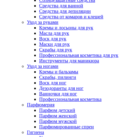
Солнцезащитные средства
Средства для ванной
Средства для депиляции
Средства от комаров и клещей
Уход за руками
Кремы и лосьоны для рук
Масла для рук
Воск для рук
Маски для рук
Скрабы для рук
Профессиональная косметика для рук
Инструменты для маникюра
Уход за ногами
Кремы и бальзамы
Скрабы, пилинги
Воск для ног
Дезодоранты для ног
Ванночки для ног
Профессиональная косметика
Парфюмерия
Парфюм детский
Парфюм женский
Парфюм мужской
Парфюмированные спреи
Гигиена