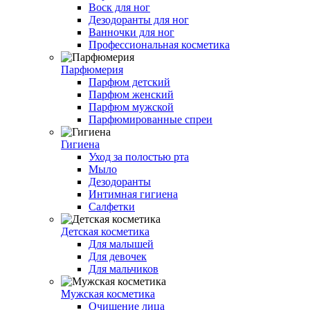
Воск для ног
Дезодоранты для ног
Ванночки для ног
Профессиональная косметика
Парфюмерия
Парфюм детский
Парфюм женский
Парфюм мужской
Парфюмированные спреи
Гигиена
Уход за полостью рта
Мыло
Дезодоранты
Интимная гигиена
Салфетки
Детская косметика
Для малышей
Для девочек
Для мальчиков
Мужская косметика
Очищение лица