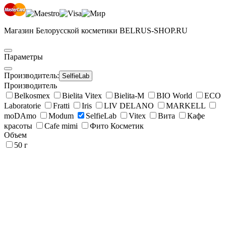
Магазин Белорусской косметики BELRUS-SHOP.RU
Параметры
Производитель:
SelfieLab
Производитель
Belkosmex
Bielita Vitex
Bielita-M
BIO World
ECO
Laboratorie
Fratti
Iris
LIV DELANO
MARKELL
moDAmo
Modum
SelfieLab
Vitex
Вита
Кафе
красоты
Сafe mimi
Фито Косметик
Объем
50 г