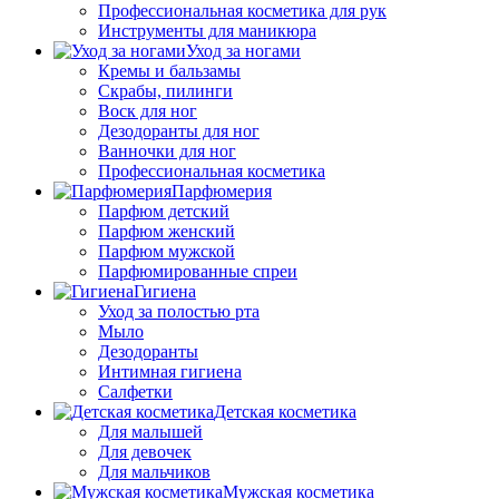
Профессиональная косметика для рук
Инструменты для маникюра
Уход за ногами
Кремы и бальзамы
Скрабы, пилинги
Воск для ног
Дезодоранты для ног
Ванночки для ног
Профессиональная косметика
Парфюмерия
Парфюм детский
Парфюм женский
Парфюм мужской
Парфюмированные спреи
Гигиена
Уход за полостью рта
Мыло
Дезодоранты
Интимная гигиена
Салфетки
Детская косметика
Для малышей
Для девочек
Для мальчиков
Мужская косметика