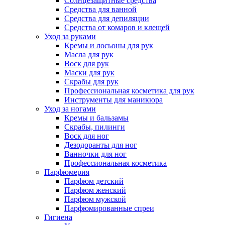
Солнцезащитные средства
Средства для ванной
Средства для депиляции
Средства от комаров и клещей
Уход за руками
Кремы и лосьоны для рук
Масла для рук
Воск для рук
Маски для рук
Скрабы для рук
Профессиональная косметика для рук
Инструменты для маникюра
Уход за ногами
Кремы и бальзамы
Скрабы, пилинги
Воск для ног
Дезодоранты для ног
Ванночки для ног
Профессиональная косметика
Парфюмерия
Парфюм детский
Парфюм женский
Парфюм мужской
Парфюмированные спреи
Гигиена