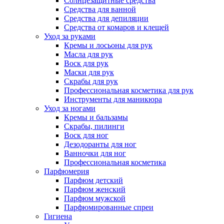
Солнцезащитные средства
Средства для ванной
Средства для депиляции
Средства от комаров и клещей
Уход за руками
Кремы и лосьоны для рук
Масла для рук
Воск для рук
Маски для рук
Скрабы для рук
Профессиональная косметика для рук
Инструменты для маникюра
Уход за ногами
Кремы и бальзамы
Скрабы, пилинги
Воск для ног
Дезодоранты для ног
Ванночки для ног
Профессиональная косметика
Парфюмерия
Парфюм детский
Парфюм женский
Парфюм мужской
Парфюмированные спреи
Гигиена