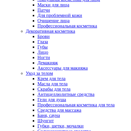
Маски для лица
Патчи
Для проблемной кожи
Очищение лица
Профессиональная косметика
Декоративная косметика
Брови
Глаза
Губы
Лицо
Ногти
Демакияж
Аксессуары для макияжа
Уход за телом
Крем для тела
Масла для тела
Скрабы для тела
Антицеллюлитные средства
Гели для душа
Профессиональная косметика для тела
Средства для массажа
Баня, сауна
Шунгит
Губки, щетки, мочалки