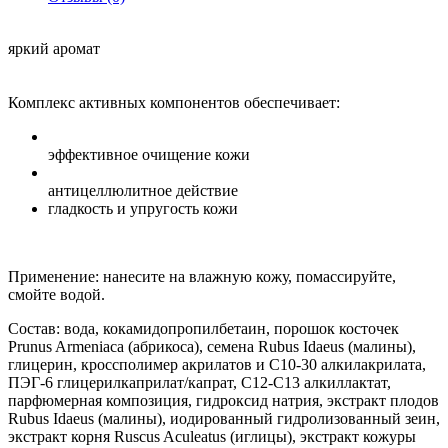
яркий аромат
Комплекс активных компонентов обеспечивает:
эффективное очищение кожи
антицеллюлитное действие
гладкость и упругость кожи
Применение: нанесите на влажную кожу, помассируйте,
смойте водой.
Состав: вода, кокамидопропилбетаин, порошок косточек
Prunus Armeniaca (абрикоса), семена Rubus Idaeus (малины),
глицерин, кроссполимер акрилатов и C10-30 алкилакрилата,
ПЭГ-6 глицерилкаприлат/капрат, С12-С13 алкиллактат,
парфюмерная композиция, гидроксид натрия, экстракт плодов
Rubus Idaeus (малины), иодированный гидролизованный зеин,
экстракт корня Ruscus Aculeatus (иглицы), экстракт кожуры