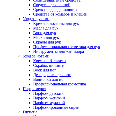
Солнцезащитные средства
Средства для ванной
Средства для депиляции
Средства от комаров и клещей
Уход за руками
Кремы и лосьоны для рук
Масла для рук
Воск для рук
Маски для рук
Скрабы для рук
Профессиональная косметика для рук
Инструменты для маникюра
Уход за ногами
Кремы и бальзамы
Скрабы, пилинги
Воск для ног
Дезодоранты для ног
Ванночки для ног
Профессиональная косметика
Парфюмерия
Парфюм детский
Парфюм женский
Парфюм мужской
Парфюмированные спреи
Гигиена