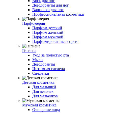
Воск для ног
Дезодоранты для ног
Ванночки для ног
Профессиональная косметика
Парфюмерия
Парфюм детский
Парфюм женский
Парфюм мужской
Парфюмированные спреи
Гигиена
Уход за полостью рта
Мыло
Дезодоранты
Интимная гигиена
Салфетки
Детская косметика
Для малышей
Для девочек
Для мальчиков
Мужская косметика
Очищение лица