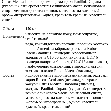
Citrus Medica Limonum (лимона), экстракт Paullinia Cupana
(гуараны), глицерет-8 эфиры оливкового масла, бензиловый
спирт, метилхлоризотиазолинон, метилизотиазолинон, 2-
бром-2-нитропропан-1,3-диол, краситель красный, краситель
синий
Объем
150 мл
нанесите на влажную кожу, помассируйте,
Применение
смойте водой.
вода, кокамидопропилбетаин, порошок косточек
Prunus Armeniaca (абрикоса), семена Rubus
Idaeus (малины), глицерин, кроссполимер
акрилатов и C10-30 алкилакрилата, ПЭГ-6
глицерилкаприлат/капрат, С12-С13 алкиллактат,
парфюмерная композиция, гидроксид натрия,
экстракт плодов Rubus Idaeus (малины),
Состав
иодированный гидролизованный зеин, экстракт
корня Ruscus Aculeatus (иглицы), экстракт
кожуры Citrus Medica Limonum (лимона),
экстракт Paullinia Cupana (гуараны), глицерет-8
эфиры оливкового масла, бензиловый спирт,
метилхлоризотиазолинон, метилизотиазолинон,
2-бром-2-нитропропан-1,3-диол, краситель
красный, краситель синий