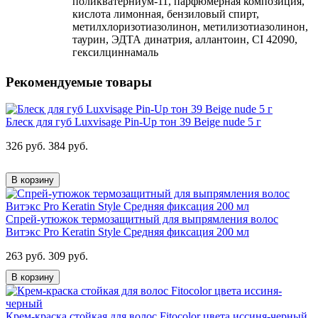
поликватерниум-11, парфюмерная композиция,
кислота лимонная, бензиловый спирт,
метилхлоризотиазолинон, метилизотиазолинон,
таурин, ЭДТА динатрия, аллантоин, CI 42090,
гексилциннамаль
Рекомендуемые товары
Блеск для губ Luxvisage Pin-Up тон 39 Beige nude 5 г
326 руб.
384 руб.
В корзину
Спрей-утюжок термозащитный для выпрямления волос
Витэкс Pro Keratin Style Средняя фиксация 200 мл
263 руб.
309 руб.
В корзину
Крем-краска стойкая для волос Fitocolor цвета иссиня-черный