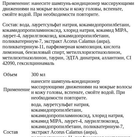
Применение: нанесите шампунь-кондиционер массирующими
движениями на мокрые волосы и кожу головы, вспеньте,
смойте водой. При необходимости повторите.
Состав: вода, лауретсульфат натрия, кокамидопропилбетаин,
кокамидопропиламиноксид, хлорид натрия, кокамид MIPA,
лаурет-4, лаурилглюкозид, кокамидопропилбетаин,
поликватерниум-7, экстракт Acorus Calamus (аира),
поликватерниум-11, парфюмерная композиция, кислота
лимонная, бензиловый спирт, метилхлоризотиазолинон,
метилизотиазолинон, таурин, ЭДТА динатрия, аллантоин, CI
42090, гексилциннамаль
Объем
300 мл
нанесите шампунь-кондиционер
массирующими движениями на мокрые волосы
Применение
и кожу головы, вспеньте, смойте водой. При
необходимости повторите.
вода, лауретсульфат натрия,
кокамидопропилбетаин,
кокамидопропиламиноксид, хлорид натрия,
кокамид MIPA, лаурет-4, лаурилглюкозид,
кокамидопропилбетаин, поликватерниум-7,
Состав
экстракт Acorus Calamus (аира),