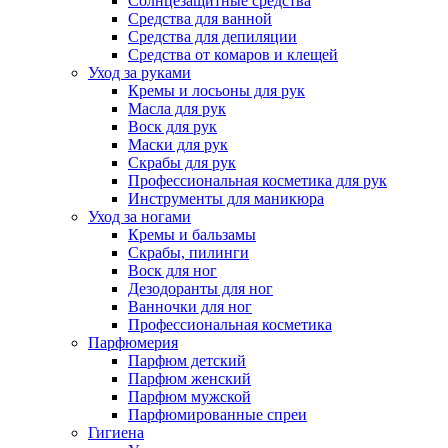
Солнцезащитные средства
Средства для ванной
Средства для депиляции
Средства от комаров и клещей
Уход за руками
Кремы и лосьоны для рук
Масла для рук
Воск для рук
Маски для рук
Скрабы для рук
Профессиональная косметика для рук
Инструменты для маникюра
Уход за ногами
Кремы и бальзамы
Скрабы, пилинги
Воск для ног
Дезодоранты для ног
Ванночки для ног
Профессиональная косметика
Парфюмерия
Парфюм детский
Парфюм женский
Парфюм мужской
Парфюмированные спреи
Гигиена