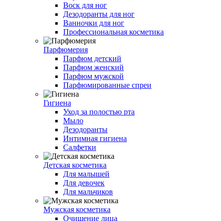
Воск для ног
Дезодоранты для ног
Ванночки для ног
Профессиональная косметика
Парфюмерия
Парфюм детский
Парфюм женский
Парфюм мужской
Парфюмированные спреи
Гигиена
Уход за полостью рта
Мыло
Дезодоранты
Интимная гигиена
Салфетки
Детская косметика
Для малышей
Для девочек
Для мальчиков
Мужская косметика
Очищение лица