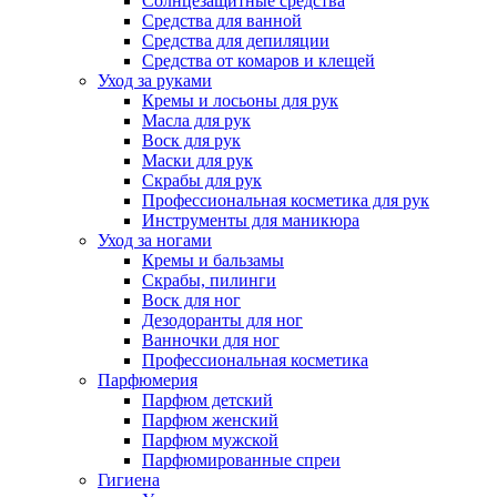
Солнцезащитные средства
Средства для ванной
Средства для депиляции
Средства от комаров и клещей
Уход за руками
Кремы и лосьоны для рук
Масла для рук
Воск для рук
Маски для рук
Скрабы для рук
Профессиональная косметика для рук
Инструменты для маникюра
Уход за ногами
Кремы и бальзамы
Скрабы, пилинги
Воск для ног
Дезодоранты для ног
Ванночки для ног
Профессиональная косметика
Парфюмерия
Парфюм детский
Парфюм женский
Парфюм мужской
Парфюмированные спреи
Гигиена