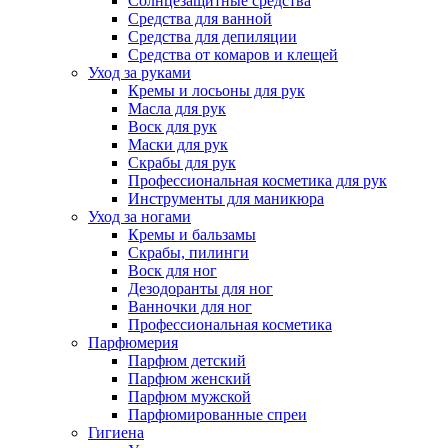
Солнцезащитные средства
Средства для ванной
Средства для депиляции
Средства от комаров и клещей
Уход за руками
Кремы и лосьоны для рук
Масла для рук
Воск для рук
Маски для рук
Скрабы для рук
Профессиональная косметика для рук
Инструменты для маникюра
Уход за ногами
Кремы и бальзамы
Скрабы, пилинги
Воск для ног
Дезодоранты для ног
Ванночки для ног
Профессиональная косметика
Парфюмерия
Парфюм детский
Парфюм женский
Парфюм мужской
Парфюмированные спреи
Гигиена