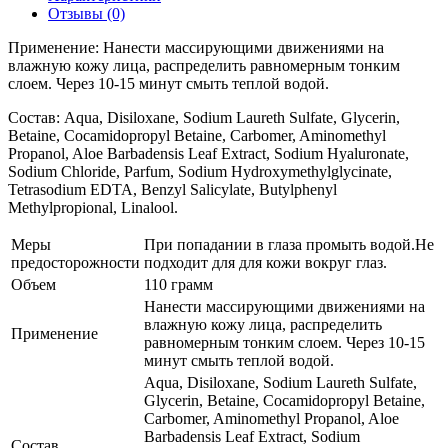
Отзывы (0)
Применение: Нанести массирующими движениями на
влажную кожу лица, распределить равномерным тонким
слоем. Через 10-15 минут смыть теплой водой.
Состав: Aqua, Disiloxane, Sodium Laureth Sulfate, Glycerin,
Betaine, Cocamidopropyl Betaine, Carbomer, Aminomethyl
Propanol, Aloe Barbadensis Leaf Extract, Sodium Hyaluronate,
Sodium Chloride, Parfum, Sodium Hydroxymethylglycinate,
Tetrasodium EDTA, Benzyl Salicylate, Butylphenyl
Мethylpropional, Linalool.
Меры
При попадании в глаза промыть водой.Не
предосторожности
подходит для для кожи вокруг глаз.
Объем
110 грамм
Нанести массирующими движениями на
влажную кожу лица, распределить
Применение
равномерным тонким слоем. Через 10-15
минут смыть теплой водой.
Aqua, Disiloxane, Sodium Laureth Sulfate,
Glycerin, Betaine, Cocamidopropyl Betaine,
Carbomer, Aminomethyl Propanol, Aloe
Barbadensis Leaf Extract, Sodium
Состав