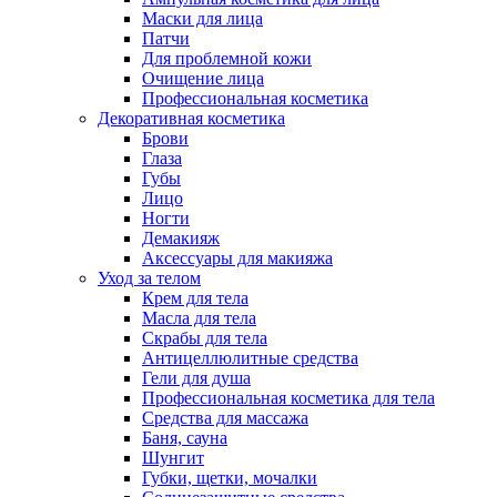
Маски для лица
Патчи
Для проблемной кожи
Очищение лица
Профессиональная косметика
Декоративная косметика
Брови
Глаза
Губы
Лицо
Ногти
Демакияж
Аксессуары для макияжа
Уход за телом
Крем для тела
Масла для тела
Скрабы для тела
Антицеллюлитные средства
Гели для душа
Профессиональная косметика для тела
Средства для массажа
Баня, сауна
Шунгит
Губки, щетки, мочалки