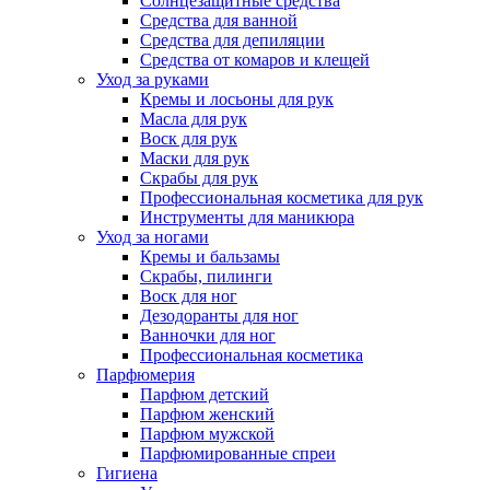
Солнцезащитные средства
Средства для ванной
Средства для депиляции
Средства от комаров и клещей
Уход за руками
Кремы и лосьоны для рук
Масла для рук
Воск для рук
Маски для рук
Скрабы для рук
Профессиональная косметика для рук
Инструменты для маникюра
Уход за ногами
Кремы и бальзамы
Скрабы, пилинги
Воск для ног
Дезодоранты для ног
Ванночки для ног
Профессиональная косметика
Парфюмерия
Парфюм детский
Парфюм женский
Парфюм мужской
Парфюмированные спреи
Гигиена