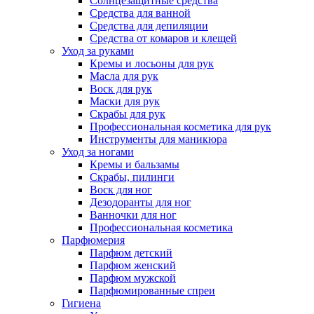
Солнцезащитные средства
Средства для ванной
Средства для депиляции
Средства от комаров и клещей
Уход за руками
Кремы и лосьоны для рук
Масла для рук
Воск для рук
Маски для рук
Скрабы для рук
Профессиональная косметика для рук
Инструменты для маникюра
Уход за ногами
Кремы и бальзамы
Скрабы, пилинги
Воск для ног
Дезодоранты для ног
Ванночки для ног
Профессиональная косметика
Парфюмерия
Парфюм детский
Парфюм женский
Парфюм мужской
Парфюмированные спреи
Гигиена