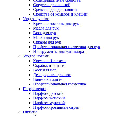
Солнцезащитные средства
Средства для ванной
Средства для депиляции
Средства от комаров и клещей
Уход за руками
Кремы и лосьоны для рук
Масла для рук
Воск для рук
Маски для рук
Скрабы для рук
Профессиональная косметика для рук
Инструменты для маникюра
Уход за ногами
Кремы и бальзамы
Скрабы, пилинги
Воск для ног
Дезодоранты для ног
Ванночки для ног
Профессиональная косметика
Парфюмерия
Парфюм детский
Парфюм женский
Парфюм мужской
Парфюмированные спреи
Гигиена