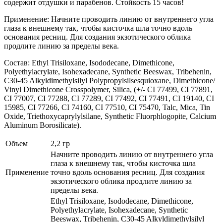
содержит отдушки и парабенов. Стойкость 15 часов!
Применение: Начните проводить линию от внутреннего угла
глаза к внешнему так, чтобы кисточка шла точно вдоль
основания ресниц. Для создания экзотического облика
продлите линию за пределы века.
Состав: Ethyl Trisiloxane, Isododecane, Dimethicone,
Polyethylacrylate, Isohexadecane, Synthetic Beeswax, Tribehenin,
C30-45 Alkyldimethylsilyl Polypropylsilsesquioxane, Dimethicone/
Vinyl Dimethicone Crosspolymer, Silica, (+/- CI 77499, CI 77891,
CI 77007, CI 77288, CI 77289, CI 77492, CI 77491, CI 19140, CI
15985, CI 77266, CI 74160, CI 77510, CI 75470, Talc, Mica, Tin
Oxide, Triethoxycaprylylsilane, Synthetic Fluorphlogopite, Calcium
Aluminum Borosilicate).
Объем
2,2 гр
Начните проводить линию от внутреннего угла
глаза к внешнему так, чтобы кисточка шла
Применение
точно вдоль основания ресниц. Для создания
экзотического облика продлите линию за
пределы века.
Ethyl Trisiloxane, Isododecane, Dimethicone,
Polyethylacrylate, Isohexadecane, Synthetic
Beeswax, Tribehenin, C30-45 Alkyldimethylsilyl