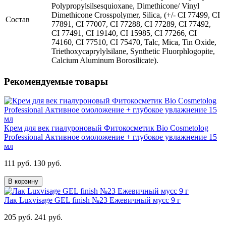
Polypropylsilsesquioxane, Dimethicone/ Vinyl
Dimethicone Crosspolymer, Silica, (+/- CI 77499, CI
Состав
77891, CI 77007, CI 77288, CI 77289, CI 77492,
CI 77491, CI 19140, CI 15985, CI 77266, CI
74160, CI 77510, CI 75470, Talc, Mica, Tin Oxide,
Triethoxycaprylylsilane, Synthetic Fluorphlogopite,
Calcium Aluminum Borosilicate).
Рекомендуемые товары
Крем для век гиалуроновый Фитокосметик Bio Cosmetolog
Professional Активное омоложение + глубокое увлажнение 15
мл
111 руб.
130 руб.
В корзину
Лак Luxvisage GEL finish №23 Ежевичный мусс 9 г
205 руб.
241 руб.