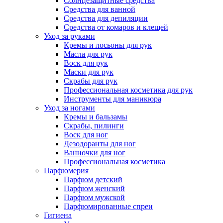
Солнцезащитные средства
Средства для ванной
Средства для депиляции
Средства от комаров и клещей
Уход за руками
Кремы и лосьоны для рук
Масла для рук
Воск для рук
Маски для рук
Скрабы для рук
Профессиональная косметика для рук
Инструменты для маникюра
Уход за ногами
Кремы и бальзамы
Скрабы, пилинги
Воск для ног
Дезодоранты для ног
Ванночки для ног
Профессиональная косметика
Парфюмерия
Парфюм детский
Парфюм женский
Парфюм мужской
Парфюмированные спреи
Гигиена