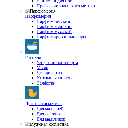
Ванночки для ног
Профессиональная косметика
Парфюмерия
Парфюм детский
Парфюм женский
Парфюм мужской
Парфюмированные спреи
Гигиена
Уход за полостью рта
Мыло
Дезодоранты
Интимная гигиена
Салфетки
Детская косметика
Для малышей
Для девочек
Для мальчиков