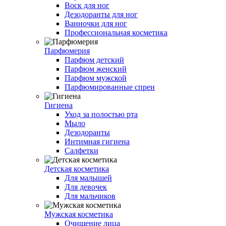
Воск для ног
Дезодоранты для ног
Ванночки для ног
Профессиональная косметика
Парфюмерия
Парфюм детский
Парфюм женский
Парфюм мужской
Парфюмированные спреи
Гигиена
Уход за полостью рта
Мыло
Дезодоранты
Интимная гигиена
Салфетки
Детская косметика
Для малышей
Для девочек
Для мальчиков
Мужская косметика
Очищение лица