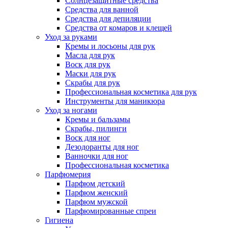
Солнцезащитные средства
Средства для ванной
Средства для депиляции
Средства от комаров и клещей
Уход за руками
Кремы и лосьоны для рук
Масла для рук
Воск для рук
Маски для рук
Скрабы для рук
Профессиональная косметика для рук
Инструменты для маникюра
Уход за ногами
Кремы и бальзамы
Скрабы, пилинги
Воск для ног
Дезодоранты для ног
Ванночки для ног
Профессиональная косметика
Парфюмерия
Парфюм детский
Парфюм женский
Парфюм мужской
Парфюмированные спреи
Гигиена