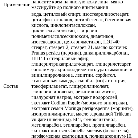
наносите крем на чистую кожу лица, мягко
Применение
массируйте до полного впитывания
вода, цетиловый спирт, изостеарилизостеарат,
цетилфосфат калия, цетилбегенат, бегениловая
кислота, циклопентасилоксан,
циклогексасилоксан, глицерин,
полиметилсилсесквиоксан, диметикон,
изогексадекан, цетеарилметикон, ПЭГ-40
стеарат, стеарет-2, стеарет-21, масло косточек
Prunus persica (персика), дикаприлилкарбонат,
ППГ-15 стеариловый эфир,
глицерилтрикаприлат/капрат, глицерилстеарат,
сополимер акрилоилдиметилтаурата аммония и
винилпирролидона, лецитин, сорбитол,
ксантановая камедь, аскорбилфосфат натрия,
Состав
токоферилацетат, глицериллинолеат,
глицериллиноленат, ретинилпальмитат,
гиалуронат натрия, экстракт водорослей,
экстракт Codium fragile (морского винограда),
экстракт семян Moringa pterigosperma (моринги),
изопропилмиристат, масло зародышей Triticum
vulgare (пшеницы), БГТ, феноксиэтанол,
метилпарабен, этилпарабен, пропилпарабен,
экстракт листьев Camellia sinensis (белого чая),
парфюмерная композиция, поликватерниум-10,