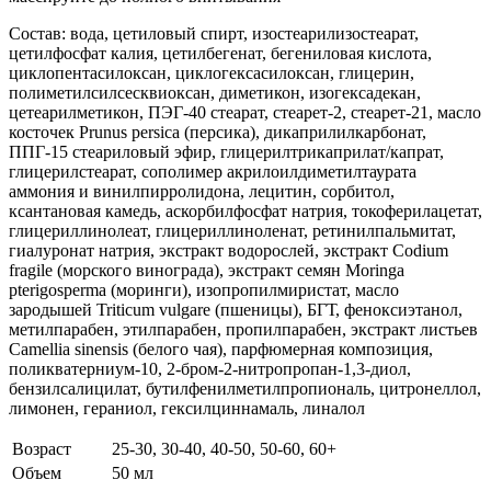
Состав: вода, цетиловый спирт, изостеарилизостеарат,
цетилфосфат калия, цетилбегенат, бегениловая кислота,
циклопентасилоксан, циклогексасилоксан, глицерин,
полиметилсилсесквиоксан, диметикон, изогексадекан,
цетеарилметикон, ПЭГ-40 стеарат, стеарет-2, стеарет-21, масло
косточек Prunus persica (персика), дикаприлилкарбонат,
ППГ-15 стеариловый эфир, глицерилтрикаприлат/капрат,
глицерилстеарат, сополимер акрилоилдиметилтаурата
аммония и винилпирролидона, лецитин, сорбитол,
ксантановая камедь, аскорбилфосфат натрия, токоферилацетат,
глицериллинолеат, глицериллиноленат, ретинилпальмитат,
гиалуронат натрия, экстракт водорослей, экстракт Codium
fragile (морского винограда), экстракт семян Moringa
pterigosperma (моринги), изопропилмиристат, масло
зародышей Triticum vulgare (пшеницы), БГТ, феноксиэтанол,
метилпарабен, этилпарабен, пропилпарабен, экстракт листьев
Camellia sinensis (белого чая), парфюмерная композиция,
поликватерниум-10, 2-бром-2-нитропропан-1,3-диол,
бензилсалицилат, бутилфенилметилпропиональ, цитронеллол,
лимонен, гераниол, гексилциннамаль, линалол
Возраст
25-30, 30-40, 40-50, 50-60, 60+
Объем
50 мл