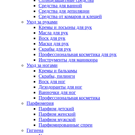
Солнцезащитные средства
Средства для ванной
Средства для депиляции
Средства от комаров и клещей
Уход за руками
Кремы и лосьоны для рук
Масла для рук
Воск для рук
Маски для рук
Скрабы для рук
Профессиональная косметика для рук
Инструменты для маникюра
Уход за ногами
Кремы и бальзамы
Скрабы, пилинги
Воск для ног
Дезодоранты для ног
Ванночки для ног
Профессиональная косметика
Парфюмерия
Парфюм детский
Парфюм женский
Парфюм мужской
Парфюмированные спреи
Гигиена