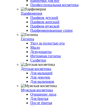
Ванночки для ног
Профессиональная косметика
Парфюмерия
Парфюм детский
Парфюм женский
Парфюм мужской
Парфюмированные спреи
Гигиена
Уход за полостью рта
Мыло
Дезодоранты
Интимная гигиена
Салфетки
Детская косметика
Для малышей
Для девочек
Для мальчиков
Мужская косметика
Очищение лица
Для бритья
После бритья