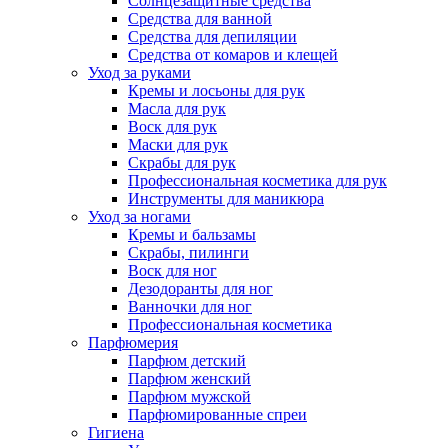
Солнцезащитные средства
Средства для ванной
Средства для депиляции
Средства от комаров и клещей
Уход за руками
Кремы и лосьоны для рук
Масла для рук
Воск для рук
Маски для рук
Скрабы для рук
Профессиональная косметика для рук
Инструменты для маникюра
Уход за ногами
Кремы и бальзамы
Скрабы, пилинги
Воск для ног
Дезодоранты для ног
Ванночки для ног
Профессиональная косметика
Парфюмерия
Парфюм детский
Парфюм женский
Парфюм мужской
Парфюмированные спреи
Гигиена