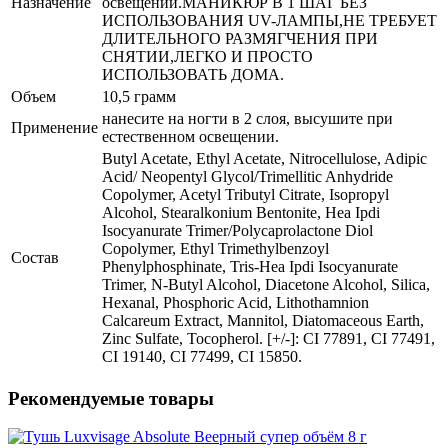
Назначение
освещении.МАНИКЮР В 1 ШАГ БЕЗ
ИСПОЛЬЗОВАНИЯ UV-ЛАМПЫ,НЕ ТРЕБУЕТ
ДЛИТЕЛЬНОГО РАЗМЯГЧЕНИЯ ПРИ
СНЯТИИ,ЛЕГКО И ПРОСТО
ИСПОЛЬЗОВАТЬ ДОМА.
Объем
10,5 грамм
нанесите на ногти в 2 слоя, высушите при
Применение
естественном освещении.
Butyl Acetate, Ethyl Acetate, Nitrocellulose, Adipic
Acid/ Neopentyl Glycol/Trimellitic Anhydride
Copolymer, Acetyl Tributyl Citrate, Isopropyl
Alcohol, Stearalkonium Bentonite, Hea Ipdi
Isocyanurate Trimer/Polycaprolactone Diol
Copolymer, Ethyl Trimethylbenzoyl
Состав
Phenylphosphinate, Tris-Hea Ipdi Isocyanurate
Trimer, N-Butyl Alcohol, Diacetone Alcohol, Silica,
Hexanal, Phosphoric Acid, Lithothamnion
Calcareum Extract, Mannitol, Diatomaceous Earth,
Zinc Sulfate, Tocopherol. [+/-]: CI 77891, CI 77491,
CI 19140, CI 77499, CI 15850.
Рекомендуемые товары