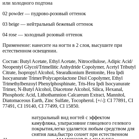
или холодного подтона
02 powder — пудрово-розовый оттенок
03 beige — нейтральный бежевый оттенок
04 rose — холодный розовый оттенок
Применение: нанесите на ногти в 2 слоя, высушите при
естественном освещении.
Состав: Butyl Acetate, Ethyl Acetate, Nitrocellulose, Adipic Acid/
Neopentyl Glycol/Trimellitic Anhydride Copolymer, Acetyl Tributyl
Citrate, Isopropyl Alcohol, Stearalkonium Bentonite, Hea Ipdi
Isocyanurate Trimer/Polycaprolactone Diol Copolymer, Ethyl
Trimethylbenzoyl Phenylphosphinate, Tris-Hea Ipdi Isocyanurate
Trimer, N-Butyl Alcohol, Diacetone Alcohol, Silica, Hexanal,
Phosphoric Acid, Lithothamnion Calcareum Extract, Mannitol,
Diatomaceous Earth, Zinc Sulfate, Tocopherol. [+/-]: CI 77891, CI
77491, CI 19140, CI 77499, CI 15850.
натуральный вид ногтей с эффектом
камуфляжа, ультрасияние глянцевого гелевого
покрытия,легко удаляется любым средством для
снятия лака,быстро сохнет при естественном