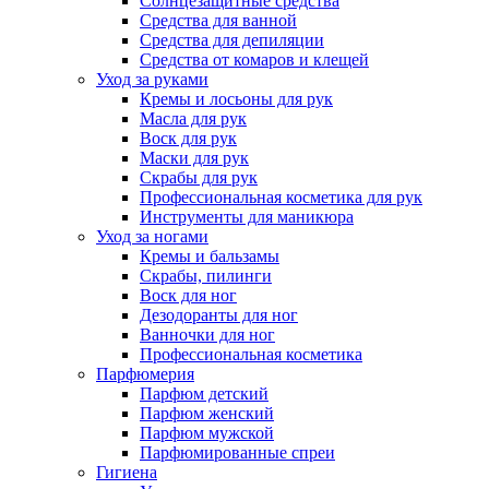
Солнцезащитные средства
Средства для ванной
Средства для депиляции
Средства от комаров и клещей
Уход за руками
Кремы и лосьоны для рук
Масла для рук
Воск для рук
Маски для рук
Скрабы для рук
Профессиональная косметика для рук
Инструменты для маникюра
Уход за ногами
Кремы и бальзамы
Скрабы, пилинги
Воск для ног
Дезодоранты для ног
Ванночки для ног
Профессиональная косметика
Парфюмерия
Парфюм детский
Парфюм женский
Парфюм мужской
Парфюмированные спреи
Гигиена