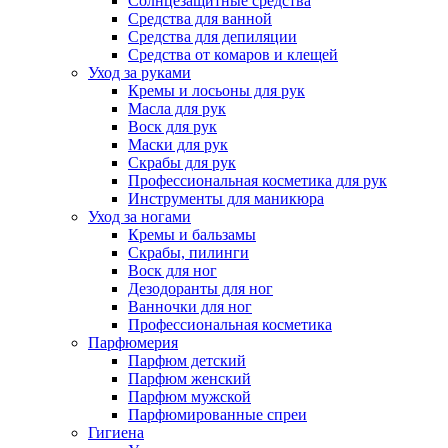
Солнцезащитные средства
Средства для ванной
Средства для депиляции
Средства от комаров и клещей
Уход за руками
Кремы и лосьоны для рук
Масла для рук
Воск для рук
Маски для рук
Скрабы для рук
Профессиональная косметика для рук
Инструменты для маникюра
Уход за ногами
Кремы и бальзамы
Скрабы, пилинги
Воск для ног
Дезодоранты для ног
Ванночки для ног
Профессиональная косметика
Парфюмерия
Парфюм детский
Парфюм женский
Парфюм мужской
Парфюмированные спреи
Гигиена