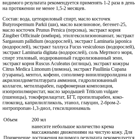
видимого результата рекомендуется применять 1-2 раза в день
на протяжении не менее 1,5-2 месяцев.
Состав: вода, цетеариловый спирт, масло косточек
Butyrospermum Parkii (ши), масло вазелиновое, бегенет-25,
масло косточек Prunus Persica (персика), экстракт корня
Zingiber Officinale (имбиря), этилгексилизононаноат, экстракт
Sargassum pallidium (водорослей), экстракт Laminaria japonica
(водорослей), экстракт таллуса Fucus vesiculosus (водорослей),
экстракт Laminaria digitata (водорослей), соль Мертвого моря,
спирт этиловый, иодированный гидролизованный зеин,
экстракт корня Ruscus Aculeatus (иглицы), экстракт кожуры
Citrus Medica Limonum (лимона), экстракт Paullinia Cupana
(гуараны), ментол, кофеин, сополимер винилпирролидона и
акрилоилдиметилтаурата аммония, гидролизованный
коллаген, метилпарабен, парфюмерная композиция,
изопропилмиристат, масло зародышей Triticum vulgare
(пшеницы), токоферилацетат, БГТ, пропилпарабен, коко-
глюкозид, каприлилгликоль, этанол, глауцин, 2-бром-2-
нитропропан-1,3-диол, гексилциннамаль
Объем
200 мл
нанесите небольшое количество крема
массажными движениями на чистую кожу. Для
Применение
достижения видимого результата рекомендуется