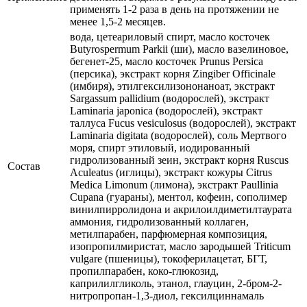
применять 1-2 раза в день на протяжении не
менее 1,5-2 месяцев.
вода, цетеариловый спирт, масло косточек
Butyrospermum Parkii (ши), масло вазелиновое,
бегенет-25, масло косточек Prunus Persica
(персика), экстракт корня Zingiber Officinale
(имбиря), этилгексилизононаноат, экстракт
Sargassum pallidium (водорослей), экстракт
Laminaria japonica (водорослей), экстракт
таллуса Fucus vesiculosus (водорослей), экстракт
Laminaria digitata (водорослей), соль Мертвого
моря, спирт этиловый, иодированный
гидролизованный зеин, экстракт корня Ruscus
Состав
Aculeatus (иглицы), экстракт кожуры Citrus
Medica Limonum (лимона), экстракт Paullinia
Cupana (гуараны), ментол, кофеин, сополимер
винилпирролидона и акрилоилдиметилтаурата
аммония, гидролизованный коллаген,
метилпарабен, парфюмерная композиция,
изопропилмиристат, масло зародышей Triticum
vulgare (пшеницы), токоферилацетат, БГТ,
пропилпарабен, коко-глюкозид,
каприлилгликоль, этанол, глауцин, 2-бром-2-
нитропропан-1,3-диол, гексилциннамаль