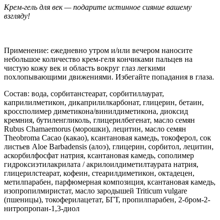
Крем-гель для век
— подарите истинное сияние вашему
взгляду!
Применение: ежедневно утром и/или вечером наносите
небольшое количество крем-геля кончиками пальцев на
чистую кожу век и область вокруг глаз легкими
похлопывающими движениями. Избегайте попадания в глаза.
Состав: вода, сорбитанстеарат, сорбитиллаурат,
каприлилметикон, дикаприлилкарбонат, глицерин, бетаин,
кроссполимер диметикона/винилдиметикона, диоксид
кремния, бутиленгликоль, глицерилбегенат, масло семян
Rubus Chamaemorus (морошки), лецитин, масло семян
Theobroma Cacao (какао), ксантановая камедь, токоферол, сок
листьев Aloe Barbadensis (алоэ), глицерин, сорбитол, лецитин,
аскорбилфосфат натрия, ксантановая камедь, сополимер
гидроксиэтилакрилата / акрилоилдиметилтаурата натрия,
глицерилстеарат, кофеин, стеарилдиметикон, октадецен,
метилпарабен, парфюмерная композиция, ксантановая камедь,
изопропилмиристат, масло зародышей Triticum vulgare
(пшеницы), токоферилацетат, БГТ, пропилпарабен, 2-бром-2-
нитропропан-1,3-диол