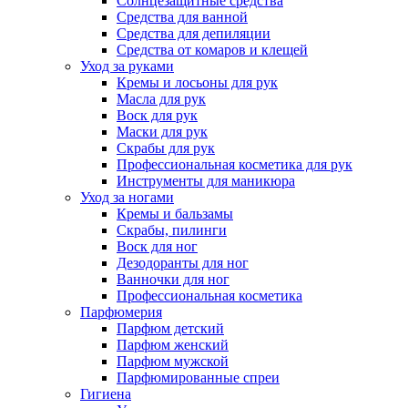
Солнцезащитные средства
Средства для ванной
Средства для депиляции
Средства от комаров и клещей
Уход за руками
Кремы и лосьоны для рук
Масла для рук
Воск для рук
Маски для рук
Скрабы для рук
Профессиональная косметика для рук
Инструменты для маникюра
Уход за ногами
Кремы и бальзамы
Скрабы, пилинги
Воск для ног
Дезодоранты для ног
Ванночки для ног
Профессиональная косметика
Парфюмерия
Парфюм детский
Парфюм женский
Парфюм мужской
Парфюмированные спреи
Гигиена