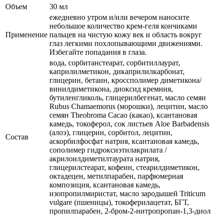
Объем
30 мл
ежедневно утром и/или вечером наносите
небольшое количество крем-геля кончиками
Применение
пальцев на чистую кожу век и область вокруг
глаз легкими похлопывающими движениями.
Избегайте попадания в глаза.
вода, сорбитанстеарат, сорбитиллаурат,
каприлилметикон, дикаприлилкарбонат,
глицерин, бетаин, кроссполимер диметикона/
винилдиметикона, диоксид кремния,
бутиленгликоль, глицерилбегенат, масло семян
Rubus Chamaemorus (морошки), лецитин, масло
семян Theobroma Cacao (какао), ксантановая
камедь, токоферол, сок листьев Aloe Barbadensis
(алоэ), глицерин, сорбитол, лецитин,
Состав
аскорбилфосфат натрия, ксантановая камедь,
сополимер гидроксиэтилакрилата /
акрилоилдиметилтаурата натрия,
глицерилстеарат, кофеин, стеарилдиметикон,
октадецен, метилпарабен, парфюмерная
композиция, ксантановая камедь,
изопропилмиристат, масло зародышей Triticum
vulgare (пшеницы), токоферилацетат, БГТ,
пропилпарабен, 2-бром-2-нитропропан-1,3-диол