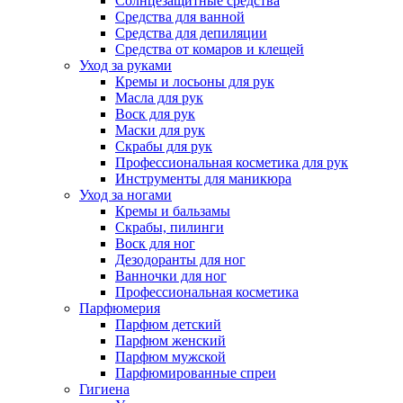
Солнцезащитные средства
Средства для ванной
Средства для депиляции
Средства от комаров и клещей
Уход за руками
Кремы и лосьоны для рук
Масла для рук
Воск для рук
Маски для рук
Скрабы для рук
Профессиональная косметика для рук
Инструменты для маникюра
Уход за ногами
Кремы и бальзамы
Скрабы, пилинги
Воск для ног
Дезодоранты для ног
Ванночки для ног
Профессиональная косметика
Парфюмерия
Парфюм детский
Парфюм женский
Парфюм мужской
Парфюмированные спреи
Гигиена