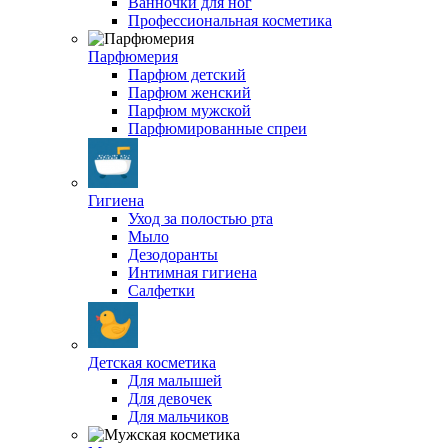
Ванночки для ног
Профессиональная косметика
Парфюмерия
Парфюм детский
Парфюм женский
Парфюм мужской
Парфюмированные спреи
Гигиена
Уход за полостью рта
Мыло
Дезодоранты
Интимная гигиена
Салфетки
Детская косметика
Для малышей
Для девочек
Для мальчиков