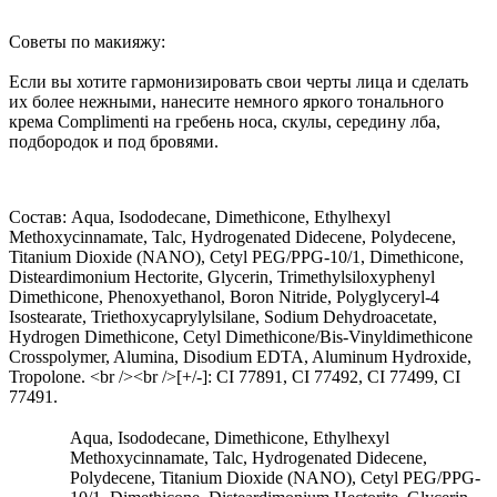
Советы по макияжу:
Если вы хотите гармонизировать свои черты лица и сделать
их более нежными, нанесите немного яркого тонального
крема Complimenti на гребень носа, скулы, середину лба,
подбородок и под бровями.
Состав: Aqua, Isododecane, Dimethicone, Ethylhexyl
Methoxycinnamate, Talc, Hydrogenated Didecene, Polydecene,
Titanium Dioxide (NANO), Cetyl PEG/PPG-10/1, Dimethicone,
Disteardimonium Hectorite, Glycerin, Trimethylsiloxyphenyl
Dimethicone, Phenoxyethanol, Boron Nitride, Polyglyceryl-4
Isostearate, Triethoxycaprylylsilane, Sodium Dehydroacetate,
Hydrogen Dimethicone, Cetyl Dimethicone/Bis-Vinyldimethicone
Crosspolymer, Alumina, Disodium EDTA, Aluminum Hydroxide,
Tropolone. <br /><br />[+/-]: CI 77891, CI 77492, CI 77499, CI
77491.
Aqua, Isododecane, Dimethicone, Ethylhexyl
Methoxycinnamate, Talc, Hydrogenated Didecene,
Polydecene, Titanium Dioxide (NANO), Cetyl PEG/PPG-