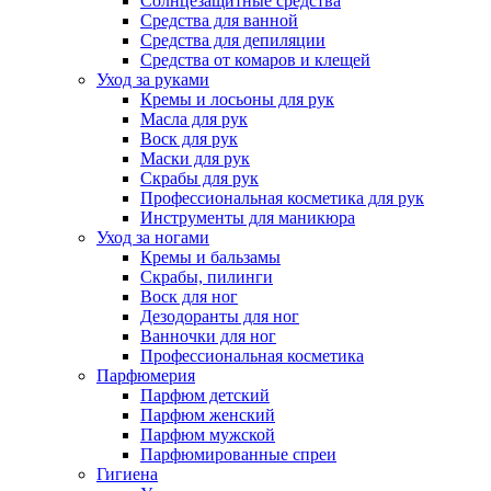
Солнцезащитные средства
Средства для ванной
Средства для депиляции
Средства от комаров и клещей
Уход за руками
Кремы и лосьоны для рук
Масла для рук
Воск для рук
Маски для рук
Скрабы для рук
Профессиональная косметика для рук
Инструменты для маникюра
Уход за ногами
Кремы и бальзамы
Скрабы, пилинги
Воск для ног
Дезодоранты для ног
Ванночки для ног
Профессиональная косметика
Парфюмерия
Парфюм детский
Парфюм женский
Парфюм мужской
Парфюмированные спреи
Гигиена