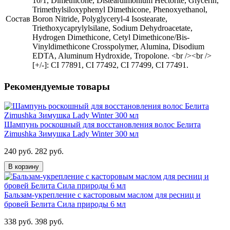
10/1, Dimethicone, Disteardimonium Hectorite, Glycerin,
Trimethylsiloxyphenyl Dimethicone, Phenoxyethanol,
Состав
Boron Nitride, Polyglyceryl-4 Isostearate,
Triethoxycaprylylsilane, Sodium Dehydroacetate,
Hydrogen Dimethicone, Cetyl Dimethicone/Bis-
Vinyldimethicone Crosspolymer, Alumina, Disodium
EDTA, Aluminum Hydroxide, Tropolone. <br /><br />
[+/-]: CI 77891, CI 77492, CI 77499, CI 77491.
Рекомендуемые товары
Шампунь роскошный для восстановления волос Белита
Zimushka Зимушка Lady Winter 300 мл
240 руб.
282 руб.
В корзину
Бальзам-укрепление с касторовым маслом для ресниц и
бровей Белита Сила природы 6 мл
338 руб.
398 руб.