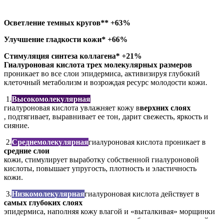
Осветление темных кругов** +63%
Улучшение гладкости кожи* +66%
Стимуляция синтеза коллагена* +21%
Гиалуроновая кислота трех молекулярных размеров
проникает во все слои эпидермиса, активизируя глубокий
клеточный метаболизм и возрождая ресурс молодости кожи.
1.
Высокомолекулярная
гиалуроновая кислота увлажняет кожу в
верхних слоях
, подтягивает, выравнивает ее тон, дарит свежесть, яркость и
сияние.
2.
Среднемолекулярная
гиалуроновая кислота проникает в
средние слои
кожи, стимулирует выработку собственной гиалуроновой
кислоты, повышает упругость, плотность и эластичность
кожи.
3.
Низкомолекулярная
гиалуроновая кислота действует в
самых глубоких слоях
эпидермиса, наполняя кожу влагой и «выталкивая» морщинки