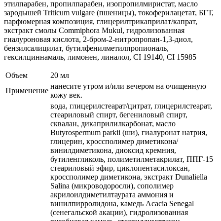
этилпарабен, пропилпарабен, изопропилмиристат, масло
зародышей Triticum vulgare (пшеницы), токоферилацетат, БГТ,
парфюмерная композиция, глицерилтрикаприлат/капрат,
экстракт смолы Commiphora Mukul, гидролизованная
гиалуроновая кислота, 2-бром-2-нитропропан-1,3-диол,
бензилсалицилат, бутилфенилметилпропиональ,
гексилциннамаль, лимонен, линалол, CI 19140, CI 15985
Объем
20 мл
нанесите утром и/или вечером на очищенную
Применение
кожу век.
вода, глицерилстеарат/цитрат, глицерилстеарат,
стеариловый спирт, бегениловый спирт,
сквалан, дикаприлилкарбонат, масло
Butyrospermum parkii (ши), гиалуронат натрия,
глицерин, кроссполимер диметикона/
винилдиметикона, диоксид кремния,
бутиленгликоль, полиметилметакрилат, ППГ-15
стеариловый эфир, циклопентасилоксан,
кроссполимер диметикона, экстракт Dunaliella
Salina (микроводоросли), сополимер
акрилоилдиметилтаурата аммония и
винилпирролидона, камедь Acacia Senegal
(сенегальской акации), гидролизованная