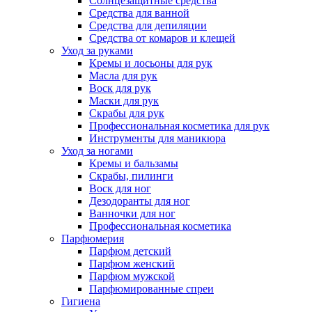
Солнцезащитные средства
Средства для ванной
Средства для депиляции
Средства от комаров и клещей
Уход за руками
Кремы и лосьоны для рук
Масла для рук
Воск для рук
Маски для рук
Скрабы для рук
Профессиональная косметика для рук
Инструменты для маникюра
Уход за ногами
Кремы и бальзамы
Скрабы, пилинги
Воск для ног
Дезодоранты для ног
Ванночки для ног
Профессиональная косметика
Парфюмерия
Парфюм детский
Парфюм женский
Парфюм мужской
Парфюмированные спреи
Гигиена