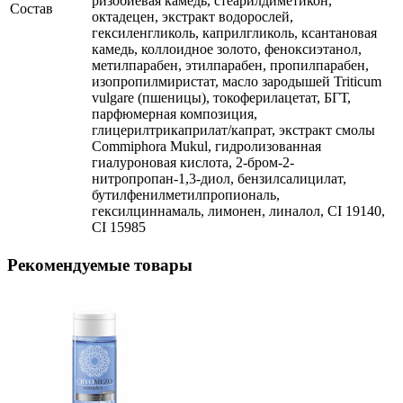
ризобиевая камедь, стеарилдиметикон,
Состав
октадецен, экстракт водорослей,
гексиленгликоль, каприлгликоль, ксантановая
камедь, коллоидное золото, феноксиэтанол,
метилпарабен, этилпарабен, пропилпарабен,
изопропилмиристат, масло зародышей Triticum
vulgare (пшеницы), токоферилацетат, БГТ,
парфюмерная композиция,
глицерилтрикаприлат/капрат, экстракт смолы
Commiphora Mukul, гидролизованная
гиалуроновая кислота, 2-бром-2-
нитропропан-1,3-диол, бензилсалицилат,
бутилфенилметилпропиональ,
гексилциннамаль, лимонен, линалол, CI 19140,
CI 15985
Рекомендуемые товары