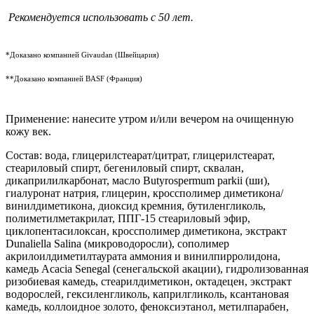
Рекомендуется использовать с 50 лет.
*Доказано компанией Givaudan (Швейцария)
**Доказано компанией BASF (Франция)
Применение: нанесите утром и/или вечером на очищенную
кожу век.
Состав: вода, глицерилстеарат/цитрат, глицерилстеарат,
стеариловый спирт, бегениловый спирт, сквалан,
дикаприлилкарбонат, масло Butyrospermum parkii (ши),
гиалуронат натрия, глицерин, кроссполимер диметикона/
винилдиметикона, диоксид кремния, бутиленгликоль,
полиметилметакрилат, ППГ-15 стеариловый эфир,
циклопентасилоксан, кроссполимер диметикона, экстракт
Dunaliella Salina (микроводоросли), сополимер
акрилоилдиметилтаурата аммония и винилпирролидона,
камедь Acacia Senegal (сенегальской акации), гидролизованная
ризобиевая камедь, стеарилдиметикон, октадецен, экстракт
водорослей, гексиленгликоль, каприлгликоль, ксантановая
камедь, коллоидное золото, феноксиэтанол, метилпарабен,