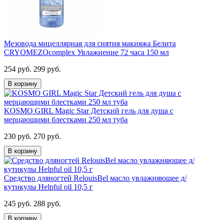
Мезовода мицеллярная для снятия макияжа Белита
CRYOMEZOcomplex Увлажнение 72 часа 150 мл
254 руб.
299 руб.
В корзину
KOSMO GIRL Magic Star Детский гель для душа с
мерцающими блестками 250 мл туба
230 руб.
270 руб.
В корзину
Средство дляногтей RelouisBel масло увлажняющее д/
кутикулы Helpful oil 10,5 г
245 руб.
288 руб.
В корзину