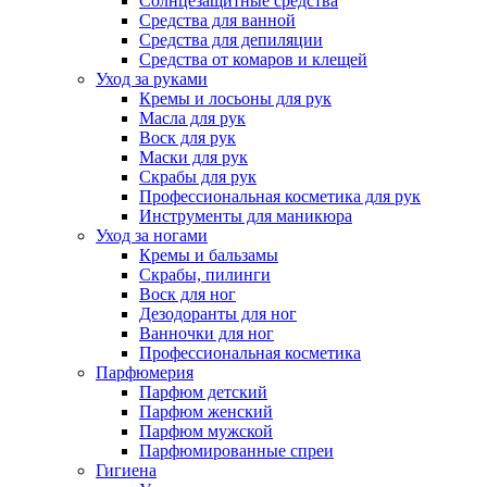
Солнцезащитные средства
Средства для ванной
Средства для депиляции
Средства от комаров и клещей
Уход за руками
Кремы и лосьоны для рук
Масла для рук
Воск для рук
Маски для рук
Скрабы для рук
Профессиональная косметика для рук
Инструменты для маникюра
Уход за ногами
Кремы и бальзамы
Скрабы, пилинги
Воск для ног
Дезодоранты для ног
Ванночки для ног
Профессиональная косметика
Парфюмерия
Парфюм детский
Парфюм женский
Парфюм мужской
Парфюмированные спреи
Гигиена