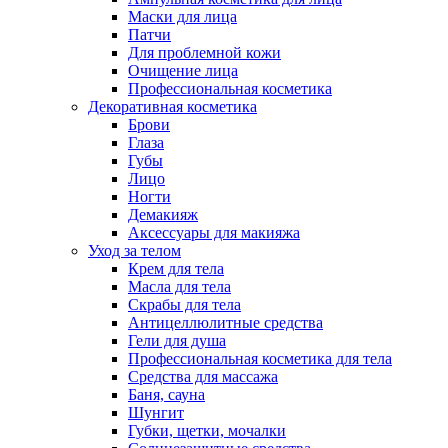
Маски для лица
Патчи
Для проблемной кожи
Очищение лица
Профессиональная косметика
Декоративная косметика
Брови
Глаза
Губы
Лицо
Ногти
Демакияж
Аксессуары для макияжа
Уход за телом
Крем для тела
Масла для тела
Скрабы для тела
Антицеллюлитные средства
Гели для душа
Профессиональная косметика для тела
Средства для массажа
Баня, сауна
Шунгит
Губки, щетки, мочалки