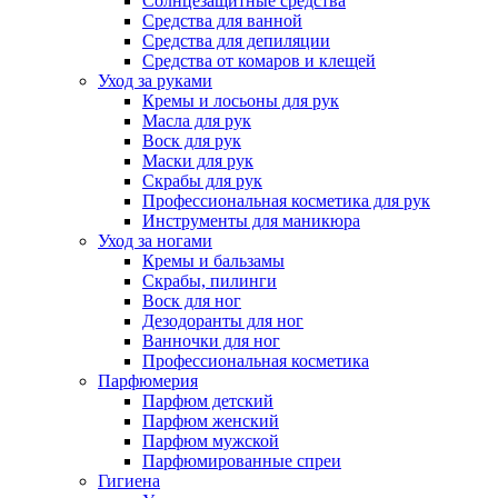
Солнцезащитные средства
Средства для ванной
Средства для депиляции
Средства от комаров и клещей
Уход за руками
Кремы и лосьоны для рук
Масла для рук
Воск для рук
Маски для рук
Скрабы для рук
Профессиональная косметика для рук
Инструменты для маникюра
Уход за ногами
Кремы и бальзамы
Скрабы, пилинги
Воск для ног
Дезодоранты для ног
Ванночки для ног
Профессиональная косметика
Парфюмерия
Парфюм детский
Парфюм женский
Парфюм мужской
Парфюмированные спреи
Гигиена